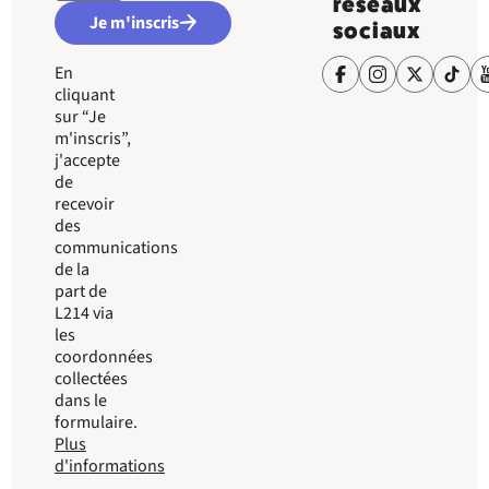
réseaux
Je m'inscris
sociaux
En
cliquant
sur “Je
m'inscris”,
j'accepte
de
recevoir
des
communications
de la
part de
L214 via
les
coordonnées
collectées
dans le
formulaire.
Plus
d'informations