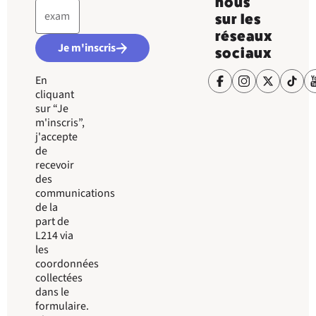
nous
sur les
réseaux
Je m'inscris
sociaux
En
cliquant
sur “Je
m'inscris”,
j'accepte
de
recevoir
des
communications
de la
part de
L214 via
les
coordonnées
collectées
dans le
formulaire.