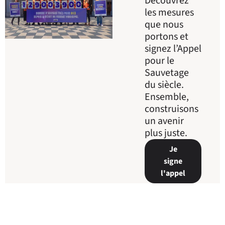
Découvrez
les mesures
que nous
portons et
signez l’Appel
pour le
Sauvetage
du siècle.
Ensemble,
construisons
un avenir
plus juste.
Je
signe
l'appel