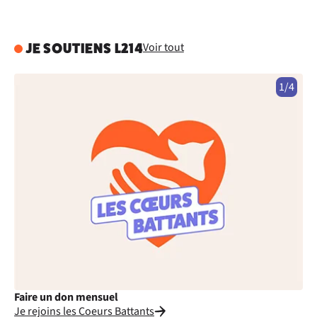
Voir tout
JE SOUTIENS L214
1/4
Faire un don mensuel
Fa
Je rejoins les Coeurs Battants
Je