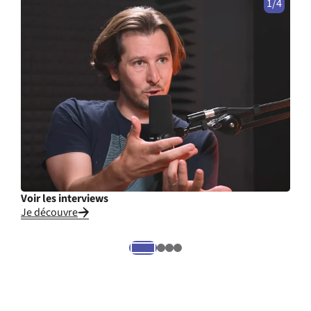
1/4
Voir les interviews
Cons
Je découvre
Je li