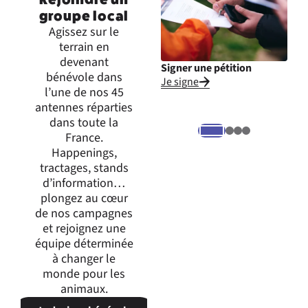
groupe local
Agissez sur le
terrain en
devenant
Signer une pétition
Inte
bénévole dans
Je signe
Je m
l’une de nos 45
expr
antennes réparties
dans toute la
France.
Happenings,
tractages, stands
d’information…
plongez au cœur
de nos campagnes
et rejoignez une
équipe déterminée
à changer le
monde pour les
animaux.