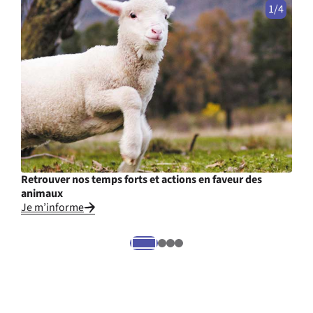
1/4
Retrouver nos temps forts et actions en faveur des
Déco
animaux
Je d
Je m’informe