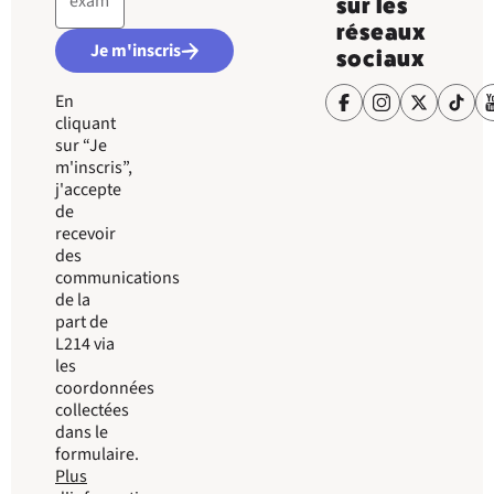
sur les
réseaux
Je m'inscris
sociaux
En
cliquant
sur “Je
m'inscris”,
j'accepte
de
recevoir
des
communications
de la
part de
L214 via
les
coordonnées
collectées
dans le
formulaire.
Plus