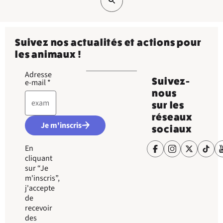
Suivez nos actualités et actions pour
les animaux !
Adresse
Suivez-
e-mail
*
nous
sur les
réseaux
Je m'inscris
sociaux
En
cliquant
sur “Je
m'inscris”,
j'accepte
de
recevoir
des