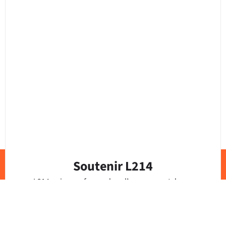
Je donne
Soutenir L214
L214 puise ses forces dans l’engagement de ses
membres et sympathisants. Votre don permet de
dévoiler les conditions d'élevage, de transport et
d'abattage des animaux, et de faire bouger les lignes.