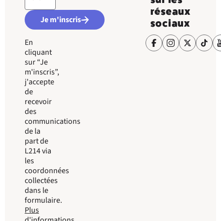
réseaux
Je m'inscris
sociaux
En
cliquant
sur “Je
m'inscris”,
j'accepte
de
recevoir
des
communications
de la
part de
L214 via
les
coordonnées
collectées
dans le
formulaire.
Plus
d'informations