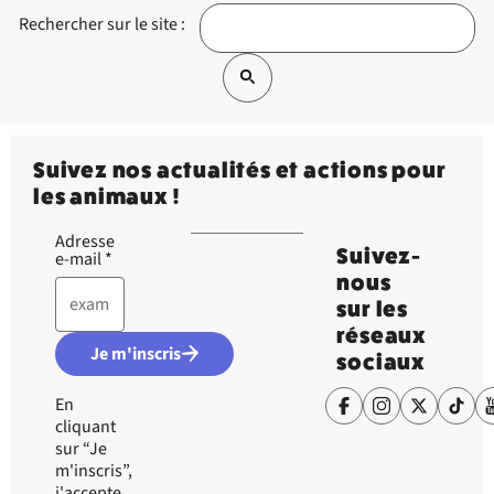
Rechercher sur le site :
Suivez nos actualités et actions pour
les animaux !
Adresse
Suivez-
e-mail
*
nous
sur les
réseaux
Je m'inscris
sociaux
En
cliquant
sur “Je
m'inscris”,
j'accepte