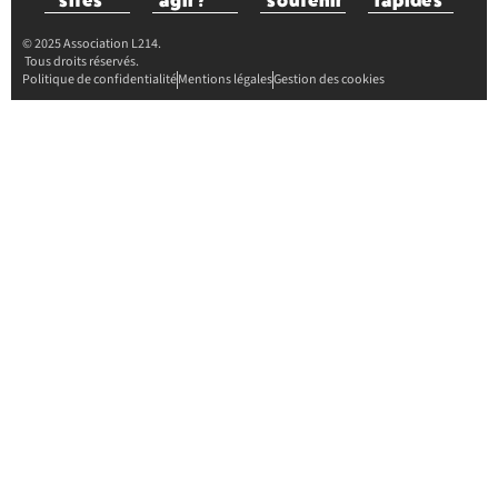
sites
agir ?
soutenir
rapides
© 2025 Association L214.
Tous droits réservés.
Politique de confidentialité
Mentions légales
Gestion des cookies