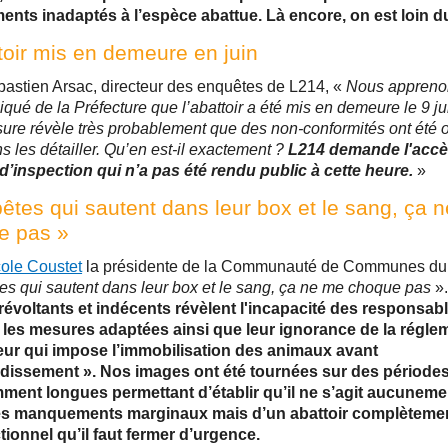
ents inadaptés à l’espèce abattue. Là encore, on est loin 
toir mis en demeure en juin
astien Arsac, directeur des enquêtes de L214, «
Nous apprenon
ué de la Préfecture que l’abattoir a été mis en demeure le 9 j
sure révèle très probablement que des non-conformités ont été
s les détailler. Qu’en est-il exactement ?
L214 demande l'accè
d’inspection qui n’a pas été rendu public à cette heure.
»
bêtes qui sautent dans leur box et le sang, ça 
e pas »
ole Coustet
la présidente de la Communauté de Communes du 
tes qui sautent dans leur box et le sang, ça ne me choque pas
»
évoltants et indécents révèlent l'incapacité des responsab
 les mesures adaptées ainsi que leur ignorance de la régle
eur qui impose l’immobilisation des animaux avant
urdissement ». Nos images ont été tournées sur des période
mment longues permettant d’établir qu’il ne s’agit aucuneme
s manquements marginaux mais d’un abattoir complèteme
ionnel qu’il faut fermer d’urgence.