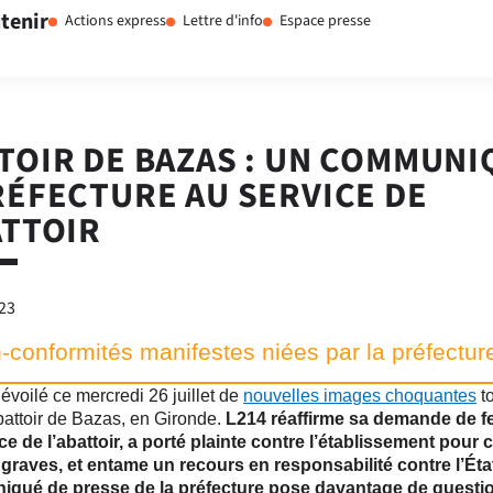
tenir
Actions express
Lettre d'info
Espace presse
TOIR DE BAZAS : UN COMMUNI
RÉFECTURE AU SERVICE DE
ATTOIR
023
-conformités manifestes niées par la préfectur
évoilé ce mercredi 26 juillet de
nouvelles images choquantes
t
battoir de Bazas, en Gironde.
L214 réaffirme sa demande de f
e de l’abattoir, a porté plainte contre l’établissement pour 
graves, et entame un recours en responsabilité contre l’Éta
qué de presse de la préfecture pose davantage de questio