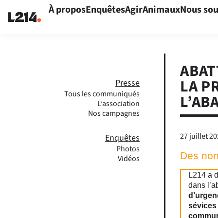
À propos
Enquêtes
Agir
Animaux
Nous sou
ABAT
LA P
Presse
Tous les communiqués
L’AB
L’association
Nos campagnes
27 juillet 2
Enquêtes
Photos
Des non
Vidéos
L214 a d
dans l’a
d’urgenc
sévices 
communi