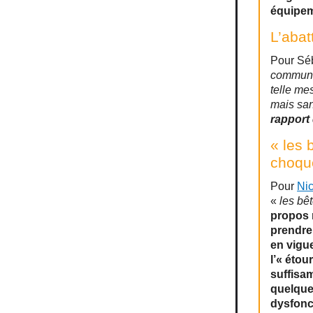
équipem
L’abat
Pour Séb
communiq
telle me
mais san
rapport 
« les 
choqu
Pour
Nic
«
les bê
propos r
prendre
en vigu
l’« éto
suffisa
quelque
dysfonct