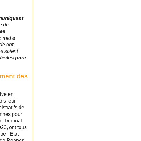
mmuniquant
re de
les
e mai à
nde ont
és soient
icites pour
ement des
tive en
ns leur
istratifs de
ennes pour
le Tribunal
023, ont tous
re l’Etat
l de Rennes