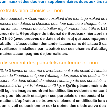
es animaux et des douleurs supplémentaires dues aux tirs ra
extraits bien choisis » : non.
cture poursuit : «
Cette vidéo, résultant d'un montage isolant de 
ences non datées et choisies pour leur caractère choquant, ne 
té du fonctionnement de cet abattoir régulièrement contrôlé
».
L21
ureur de la République du tribunal de Bordeaux hier après-
e 2 h 50 (avec preuves de dates et de lieu) qui accompagne 
’abattoir. L’association demande l’accès sans délai aux 8 c
veillance, installées par l’abattoir sur ses chaînes d’abatta
ntaires accompagnés de journalistes.
rdissement des porcelets conforme » : non.
, le 3 février, un courrier d'avertissement a été notifié à l'abatt
tion de l'équipement pour l'abattage des porcs d'un poids inféri
ssionnel a donc décidé de refuser l'abattage de ces porcelets. Il
porcelets d'un poids inférieur à 40 kg.
»
Qu'ils pèsent moins de
40 kg, les images montrent les difficultés évidentes rencont
rs pour étourdir et saigner ces porcelets en respectant la
tation. L’opérateur se trouve visiblement en difficulté lors 
 on le voit se positionner sur la pointe des pieds au vu des