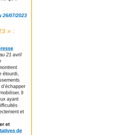
 26/07/2023
23 » :
resse
u 21 avril
e
montrent
 étourdi,
issements
t d’échapper
obiliser. Il
eux ayant
fficultés
ectement et
er et
tatives de