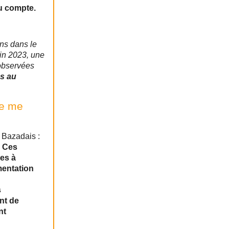
du compte.
s dans le
uin 2023, une
 observées
s au
ne me
Bazadais :
.
Ces
les à
mentation
s
nt de
nt