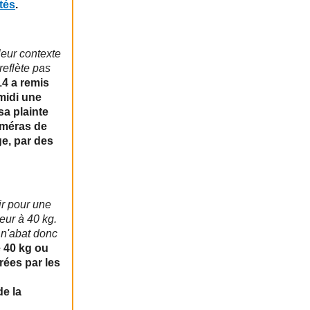
tés
.
leur contexte
reflète pas
4 a remis
midi une
sa plainte
améras de
ge, par des
oir pour une
eur à 40 kg.
 n'abat donc
 40 kg ou
rées par les
de la