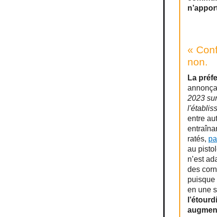
n’appor
« Conf
non.
La préf
annonça
2023 sur
l'établi
entre au
entraîna
ratés,
pa
au pisto
n’est ad
des corn
puisque 
en une s
l’étour
augment