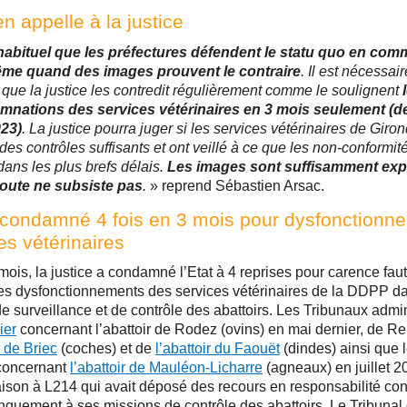
n appelle à la justice
habituel que les préfectures défendent le statu quo en co
ême quand des images prouvent le contraire
. Il est nécessai
 que la justice les contredit régulièrement comme le soulignent
mnations des services vétérinaires en 3 mois seulement (d
023)
. La justice pourra juger si les services vétérinaires de Giro
 des contrôles suffisants et ont veillé à ce que les non-conformit
dans les plus brefs délais.
Les images sont suffisamment expl
doute ne subsiste pas
.
» reprend Sébastien Arsac.
 condamné 4 fois en 3 mois pour dysfonctionn
es vétérinaires
 mois, la justice a condamné l’Etat à 4 reprises pour carence fau
es dysfonctionnements des services vétérinaires de la DDPP da
 de surveillance et de contrôle des abattoirs. Les Tribunaux admin
ier
concernant l’abattoir de Rodez (ovins) en mai dernier, de R
r de Briec
(coches) et de
l’abattoir du Faouët
(dindes) ainsi que 
concernant
l’abattoir de Mauléon-Licharre
(agneaux) en juillet 2
ison à L214 qui avait déposé des recours en responsabilité cont
quement à ses missions de contrôle des abattoirs. Le Tribuna