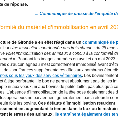
te de réponse.
→ Communiqué de presse de l’enquête du
ormité du matériel d’immobilisation en avril 20
ecture de Gironde a en effet réagi dans un
communiqué de p
nt : «
Une inspection coordonnée des trois chaînes du 28 mars a
 le volet immobilisation des animaux a conclu à la conformité d
ssement
». Pourtant les images tournées en avril et en mai 2023 
tres qu’aucun agneau n’est correctement immobilisé avant d’être
nt des souffrances supplémentaires dûes aux nombreux étourd
rfois sous les yeux des services vétérinaires
. Les bovins tenten
let à tige perforante : le box ne permet absolument pas de les imm
apté ni aux veaux, ni aux bovins de petite taille, pas plus qu’à c
es. L’absence d’immobilisation de la tête pose également des di
les opérateurs ne parviennent généralement pas à étourdir corr
eule fois les bovins.
Ces défauts d’immobilisation retardent
dissement en augmentant le temps dans le box ou le restrain
ent le stress des animaux.
Ils entraînent également des ten