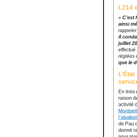
L214 e
«
C’est 
ainsi m
rappeler
4 conda
juillet 2
effectué
réglées 
que le 
L’État
servic
En trois
raison d
activité
Montpell
l’abattoi
de Pau 
donné ra
pour man