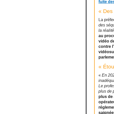
fuite d
« Des 
La préfe
des séqu
la réali
au proc
vidéo d
contre l
vidéosur
parleme
« Étou
«
En 2023
inadéqua
Le profe
plus de 
plus de 
opérateu
réglemen
saignée,