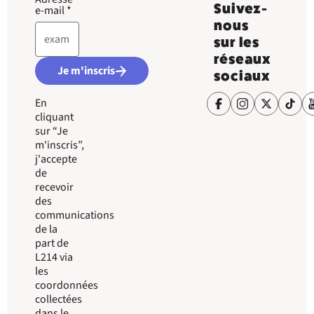
Suivez-
e-mail
*
nous
sur les
réseaux
Je m'inscris
sociaux
En
cliquant
sur “Je
m'inscris”,
j'accepte
de
recevoir
des
communications
de la
part de
L214 via
les
coordonnées
collectées
dans le