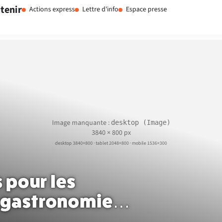
tenir
Actions express
Lettre d'info
Espace presse
Image manquante :
desktop (Image)
3840 × 800 px
desktop 3840×800 · tablet 2048×800 · mobile 1536×300
 pour les
la gastronomie…