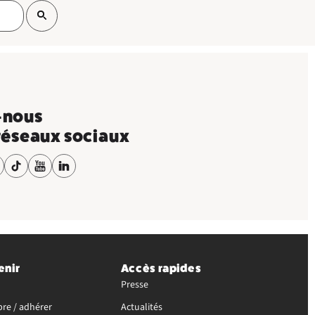
-nous
 réseaux sociaux
enir
Accès rapides
Presse
re / adhérer
Actualités