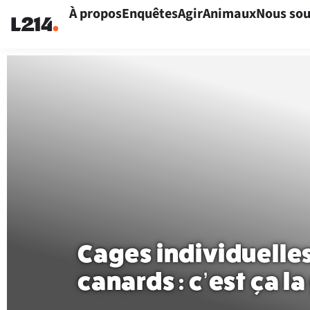
À propos
Enquêtes
Agir
Animaux
Nous sou
Cages individuelles
canards : c’est ça 