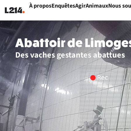
À propos
Enquêtes
Agir
Animaux
Nous sou
Abattoir de Limoges
Des vaches gestantes abattues