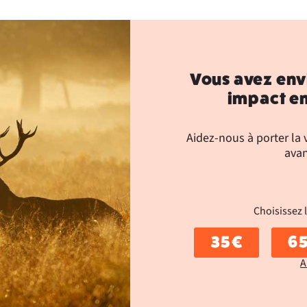
Vous avez env
impact en
Aidez-nous à porter la
avan
Choisissez 
35 €
65
A