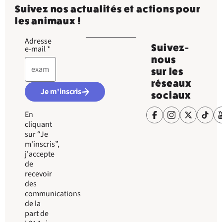
Suivez nos actualités et actions pour
les animaux !
Adresse
Suivez-
e-mail
*
nous
sur les
réseaux
Je m'inscris
sociaux
En
cliquant
sur “Je
m'inscris”,
j'accepte
de
recevoir
des
communications
de la
part de