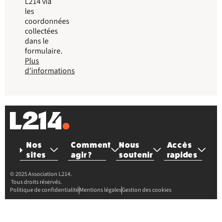
L214 via
les
coordonnées
collectées
dans le
formulaire.
Plus
d'informations
Nos
Comment
Nous
Accès
sites
agir ?
soutenir
rapides
© 2025 Association L214.
Tous droits réservés.
Politique de confidentialité
Mentions légales
Gestion des cookies