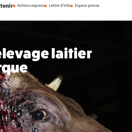
tenir
Actions express
Lettre d'info
Espace presse
levage laitier
rque