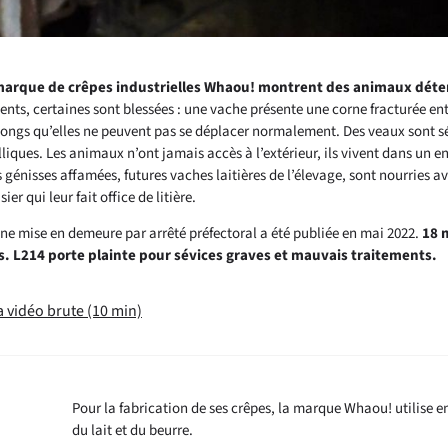
a marque de crêpes industrielles Whaou! montrent des animaux dét
ts, certaines sont blessées : une vache présente une corne fracturée en
 longs qu’elles ne peuvent pas se déplacer normalement. Des veaux sont s
iques. Les animaux n’ont jamais accès à l’extérieur, ils vivent dans un 
 génisses affamées, futures vaches laitières de l’élevage, sont nourries av
ier qui leur fait office de litière.
une mise en demeure par arrêté préfectoral a été publiée en mai 2022.
18 
s. L214 porte plainte pour sévices graves et mauvais traitements.
la vidéo brute (10 min)
Pour la fabrication de ses crêpes, la marque
Whaou!
utilise e
du lait et du beurre.