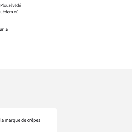
à Plouzévédé
ouédern où
ur la
t la marque de crêpes