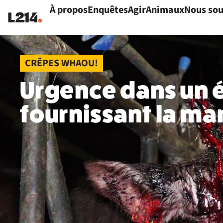
À propos
Enquêtes
Agir
Animaux
Nous sou
CRÊPES WHAOU!
Urgence dans un é
fournissant la ma