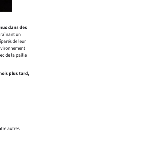
enus dans des
traînant un
éparés de leur
environnement
ec de la paille
mois plus tard,
ntre autres