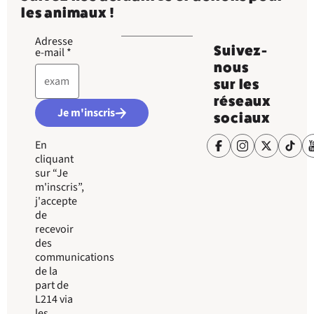
les animaux !
Adresse
Suivez-
e-mail
*
nous
sur les
réseaux
Je m'inscris
sociaux
En
cliquant
sur “Je
m'inscris”,
j'accepte
de
recevoir
des
communications
de la
part de
L214 via
les