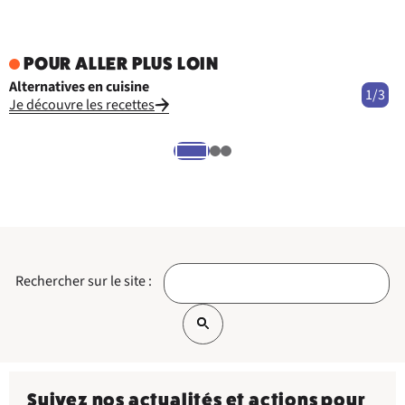
POUR ALLER PLUS LOIN
Alternatives en cuisine
-
1/3
Je découvre les recettes
J
Rechercher sur le site :
Suivez nos actualités et actions pour