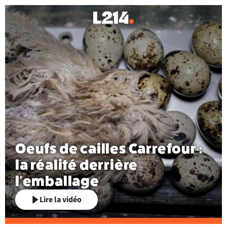
Oeufs de cailles Carrefour :
la réalité derrière
l'emballage
Lire la vidéo