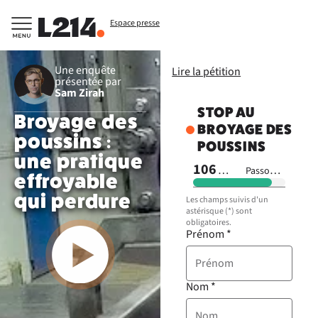
Espace presse
Une enquête
Lire la pétition
présentée par
Sam Zirah
STOP AU
Broyage des
BROYAGE DES
poussins :
POUSSINS
une pratique
125 
106 703
Passons à
signatures
effroyable
qui perdure
Les champs suivis d'un
astérisque (*) sont
obligatoires.
Prénom
*
Nom
*