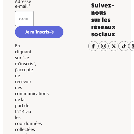
Adresse
Suivez-
e-mail
*
nous
sur les
réseaux
Je m'inscris
sociaux
En
cliquant
sur “Je
m'inscris”,
j'accepte
de
recevoir
des
communications
de la
part de
L214 via
les
coordonnées
collectées