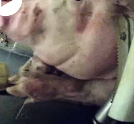
mons cet abattoir
andons un audit des abattoirs de la r
 jours, nos caméras ont filmé l'indicible
:
moutons découpés encore en vie,
vaches et des moutons conscients au moment de la saignée malgré
ourdissement,
cochons qui subissent des chocs électriques sans les étourdir,
coups, des animaux traînés au sol, égorgés en dehors de la chaîne,
ne vérification d'inconscience, alors qu'elle est obligatoire.