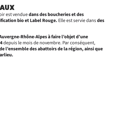
MAUX
ux normes.
oir est vendue
dans des boucheries et des
ements.
fication bio et Label Rouge.
Elle est servie dans
des
e-Rhône-
 Auvergne-Rhône-Alpes à faire l’objet d’une
14
depuis le mois de novembre. Par conséquent,
de l’ensemble des abattoirs de la région, ainsi que
arlieu.
ste,
faites
, préfète