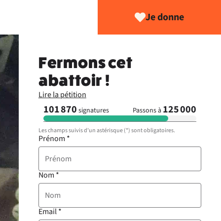
Je donne
Fermons cet
abattoir !
Lire la pétition
101 870
125 000
signatures
Passons à
Les champs suivis d'un astérisque (*) sont obligatoires.
Prénom
*
Nom
*
Email
*