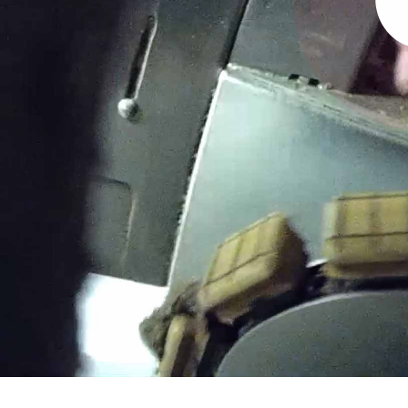
1. Fer
2. Dem
Pendant 14
Des 
Des 
l'ét
Des 
Des 
Aucu