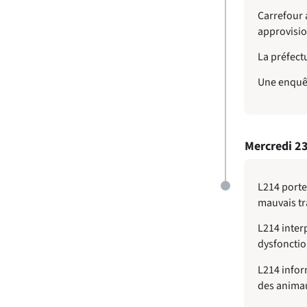
Carrefour
approvisio
La préfect
Une enquêt
Mercredi 23
L214 porte 
mauvais tr
L214 interp
dysfonctio
L214 infor
des animau