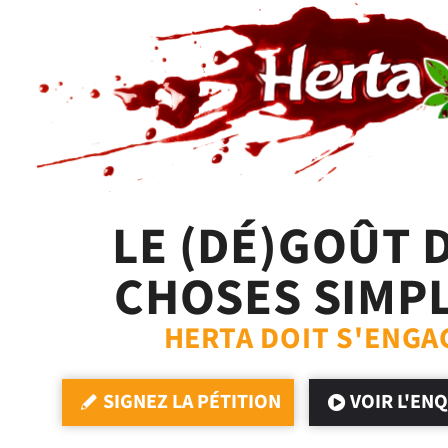
LE (DÉ)GOÛT 
CHOSES SIMP
HERTA DOIT S'ENGA
SIGNEZ LA PÉTITION
VOIR L'EN