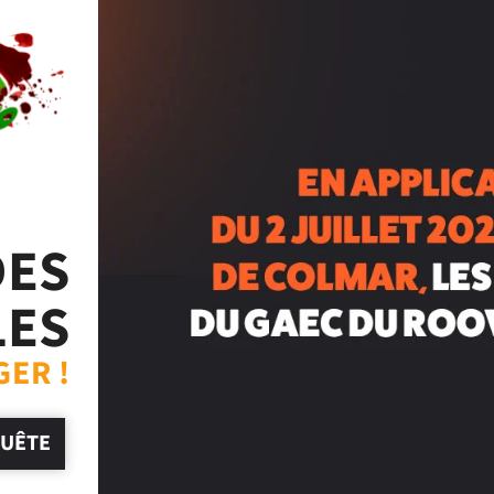
DES
LES
GER !
QUÊTE