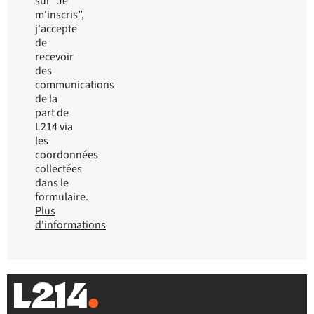
sur “Je
m'inscris”,
j'accepte
de
recevoir
des
communications
de la
part de
L214 via
les
coordonnées
collectées
dans le
formulaire.
Plus
d'informations