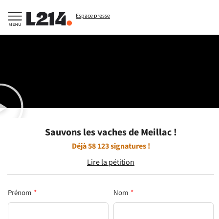
Espace presse
Sauvons les vaches de Meillac !
Déjà
58 123
signatures !
Lire la pétition
Prénom
*
Nom
*