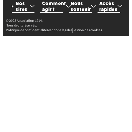
Nos
Comment
Nous
Accès
sites
agir ?
soutenir
rapides
© 2025 Association L214.
Tous droits réservés.
Politique de confidentialité
Mentions légales
Gestion des cookies