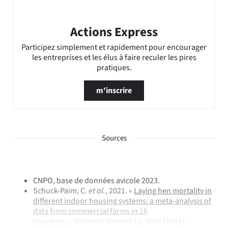
Actions Express
Participez simplement et rapidement pour encourager
les entreprises et les élus à faire reculer les pires
pratiques.
m'inscrire
Sources
CNPO, base de données avicole 2023.
Schuck-Paim, C.
et al.
, 2021. «
Laying hen mortality in
different indoor housing systems: a meta-analysis of
data from commercial farms in 16
countries
»,
Scientific Reports
11, 3052 (2021).