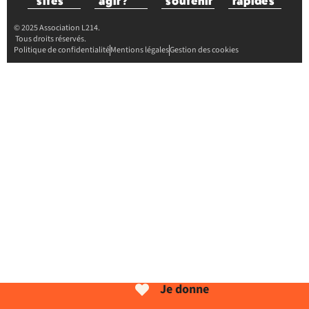
sites
agir ?
soutenir
rapides
© 2025 Association L214.
Tous droits réservés.
Politique de confidentialité
Mentions légales
Gestion des cookies
Je donne