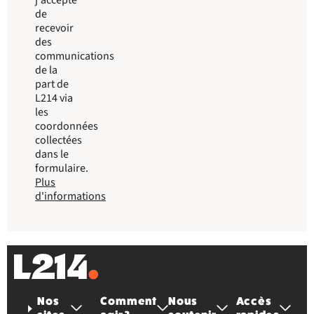
j'accepte
de
recevoir
des
communications
de la
part de
L214 via
les
coordonnées
collectées
dans le
formulaire.
Plus
d'informations
Nos
Comment
Nous
Accès