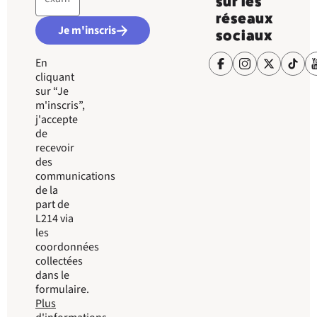
sur les
réseaux
Je m'inscris
sociaux
En
cliquant
sur “Je
m'inscris”,
j'accepte
de
recevoir
des
communications
de la
part de
L214 via
les
coordonnées
collectées
dans le
formulaire.
Plus