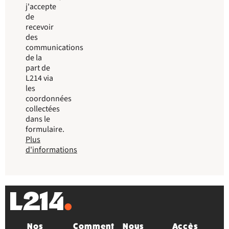
j'accepte
de
recevoir
des
communications
de la
part de
L214 via
les
coordonnées
collectées
dans le
formulaire.
Plus
d'informations
Nos
Comment
Nous
Accès