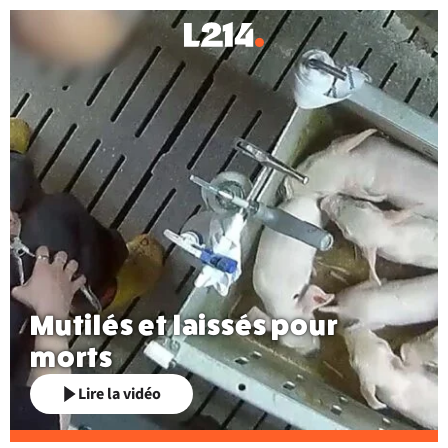
Mutilés et laissés pour
morts
Lire la vidéo