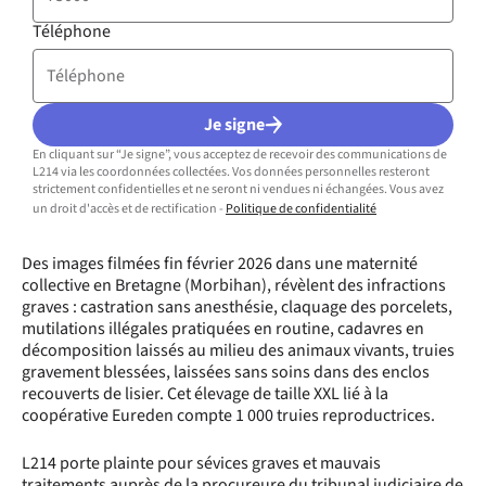
Téléphone
Je signe
En cliquant sur “Je signe”, vous acceptez de recevoir des communications de
L214 via les coordonnées collectées. Vos données personnelles resteront
strictement confidentielles et ne seront ni vendues ni échangées. Vous avez
un droit d'accès et de rectification -
Politique de confidentialité
Des images filmées fin février 2026 dans une maternité
collective en Bretagne (Morbihan), révèlent des infractions
graves : castration sans anesthésie, claquage des porcelets,
mutilations illégales pratiquées en routine, cadavres en
décomposition laissés au milieu des animaux vivants, truies
gravement blessées, laissées sans soins dans des enclos
recouverts de lisier. Cet élevage de taille XXL lié à la
coopérative Eureden compte 1 000 truies reproductrices.
L214 porte plainte pour sévices graves et mauvais
traitements auprès de la procureure du tribunal judiciaire de