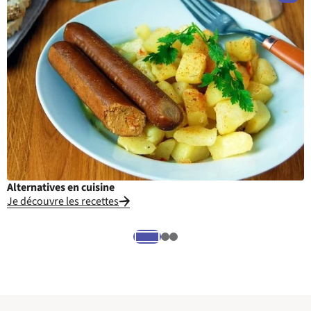
Alternatives en cuisine
L
Je découvre les recettes
E