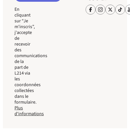
En
cliquant
sur “Je
m'inscris”,
j'accepte
de
recevoir
des
communications
de la
part de
L214 via
les
coordonnées
collectées
dans le
formulaire.
Plus
d'informations