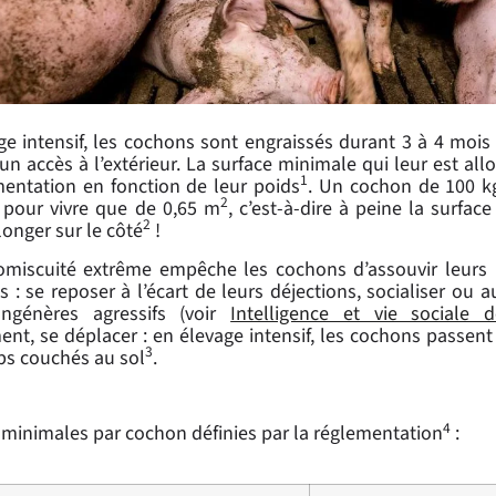
ge intensif, les cochons sont engraissés durant 3 à 4 moi
n accès à l’extérieur. La surface minimale qui leur est allo
1
mentation en fonction de leur poids
. Un cochon de 100 k
2
pour vivre que de 0,65 m
, c’est-à-dire à peine la surfac
2
longer sur le côté
!
omiscuité extrême empêche les cochons d’assouvir leurs 
s : se reposer à l’écart de leurs déjections, socialiser ou a
ongénères agressifs (voir
Intelligence et vie sociale 
nt, se déplacer : en élevage intensif, les cochons passen
3
ps couchés au sol
.
4
 minimales par cochon définies par la réglementation
: