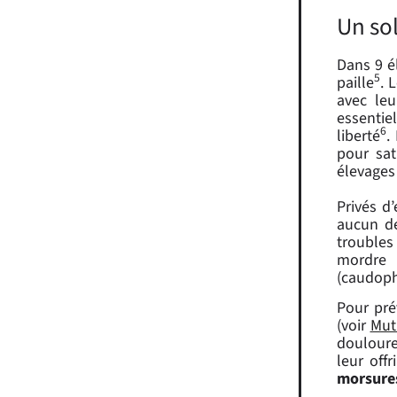
Un sol
Dans 9 él
5
paille
. 
avec leu
essentie
6
liberté
.
pour sat
élevages
Privés d
aucun de
troubles
mordre 
(caudoph
Pour pré
(voir
Mut
douloureu
leur offr
morsures