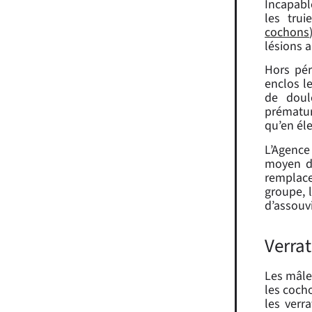
Incapable
les trui
cochons
lésions a
Hors pér
enclos l
de doule
prématu
qu’en éle
L’Agence
moyen d’
remplace
groupe, 
d’assouv
Verrat
Les mâles
les coch
les verr