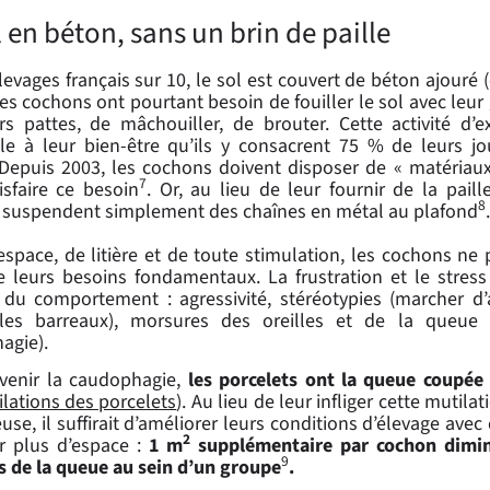
 en béton, sans un brin de paille
evages français sur 10, le sol est couvert de béton ajouré (
Les cochons ont pourtant besoin de fouiller le sol avec leur 
rs pattes, de mâchouiller, de brouter. Cette activité d’e
lle à leur bien-être qu’ils y consacrent 75 % de leurs j
 Depuis 2003, les cochons doivent disposer de « matériau
7
isfaire ce besoin
. Or, au lieu de leur fournir de la paill
8
 suspendent simplement des chaînes en métal au plafond
’espace, de litière et de toute stimulation, les cochons ne
 leurs besoins fondamentaux. La frustration et le stres
 du comportement : agressivité, stéréotypies (marcher d’a
les barreaux), morsures des oreilles et de la queue
agie).
venir la caudophagie,
les porcelets ont la queue coupée
ilations des porcelets
). Au lieu de leur infliger cette muti
se, il suffirait d’améliorer leurs conditions d’élevage avec 
2
ir plus d’espace :
1 m
supplémentaire par cochon dimi
9
 de la queue au sein d’un groupe
.