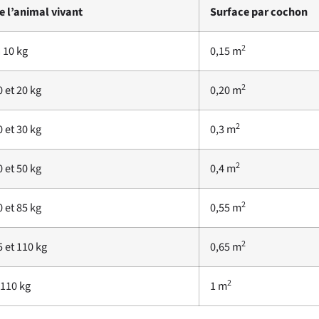
e l’animal vivant
Surface par cochon
2
 10 kg
0,15 m
2
 et 20 kg
0,20 m
2
 et 30 kg
0,3 m
2
 et 50 kg
0,4 m
2
 et 85 kg
0,55 m
2
5 et 110 kg
0,65 m
2
 110 kg
1 m