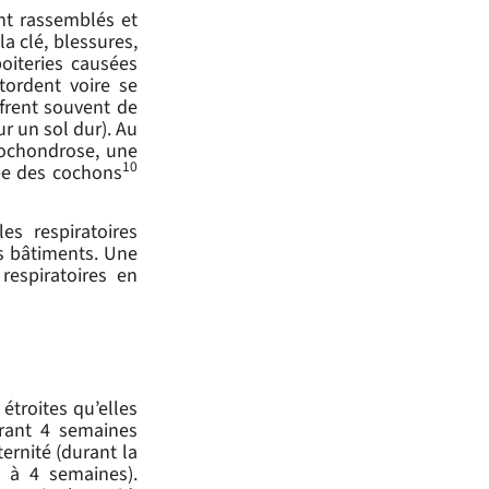
nt rassemblés et
a clé, blessures,
boiteries causées
tordent voire se
uffrent souvent de
r un sol dur). Au
téochondrose, une
10
rée des cochons
es respiratoires
es bâtiments. Une
respiratoires en
étroites qu’elles
urant 4 semaines
ernité (durant la
3 à 4 semaines).