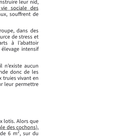
nstruire leur nid,
 vie sociale des
aux, souffrent de
groupe, dans des
ource de stress et
ts à l’abattoir
 élevage intensif
l n’existe aucun
ande donc de les
truies vivant en
r leur permettre
 lotis. Alors que
iale des cochons
),
2
s de 6 m
, sur du