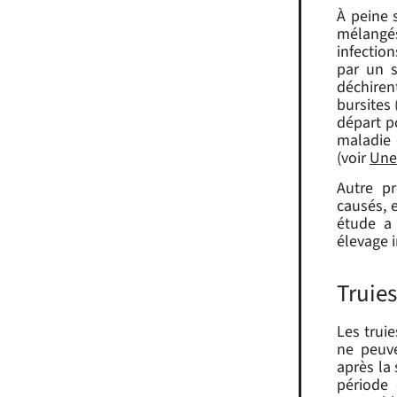
À peine 
mélangés
infectio
par un s
déchirent
bursites 
départ p
maladie 
(voir
Une 
Autre pr
causés, 
étude a 
élevage 
Truies
Les truie
ne peuve
après la 
période 