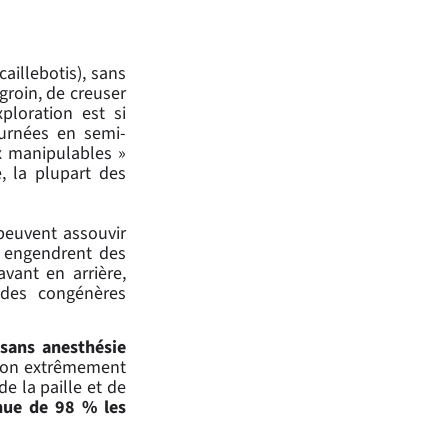
caillebotis), sans
groin, de creuser
xploration est si
ournées en semi-
x manipulables »
e, la plupart des
.
 peuvent assouvir
s engendrent des
vant en arrière,
 des congénères
 sans anesthésie
lation extrêmement
de la paille et de
nue de 98 % les