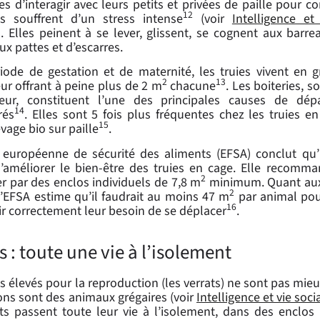
s d’interagir avec leurs petits et privées de paille pour co
12
es souffrent d’un stress intense
(voir
Intelligence et
). Elles peinent à se lever, glissent, se cognent aux barre
ux pattes et d’escarres.
iode de gestation et de maternité, les truies vivent en 
2
13
eur offrant à peine plus de 2 m
chacune
. Les boiteries, s
ur, constituent l’une des principales causes de dépar
14
rés
. Elles sont 5 fois plus fréquentes chez les truies en
15
vage bio sur paille
.
 européenne de sécurité des aliments (EFSA) conclut qu’i
améliorer le bien-être des truies en cage. Elle recomm
2
r par des enclos individuels de 7,8 m
minimum. Quant aux 
2
l’EFSA estime qu’il faudrait au moins 47 m
par animal pou
16
ir correctement leur besoin de se déplacer
.
s : toute une vie à l’isolement
 élevés pour la reproduction (les verrats) ne sont pas mieux
ons sont des animaux grégaires (voir
Intelligence et vie soc
ats passent toute leur vie à l’isolement, dans des enclo