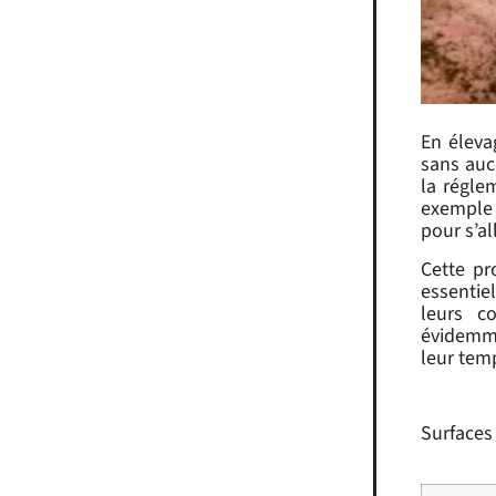
En éleva
sans aucu
la régle
exemple 
pour s’al
Cette pr
essentiel
leurs c
évidemme
leur tem
Surfaces