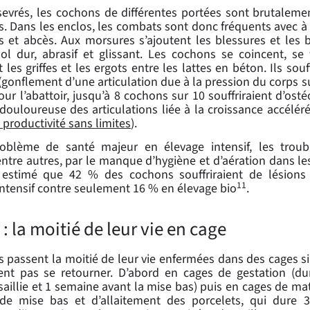
sevrés, les cochons de différentes portées sont brutaleme
. Dans les enclos, les combats sont donc fréquents avec à l
ns et abcès. Aux morsures s’ajoutent les blessures et les 
ol dur, abrasif et glissant. Les cochons se coincent, se 
 les griffes et les ergots entre les lattes en béton. Ils so
(gonflement d’une articulation due à la pression du corps su
our l’abattoir, jusqu’à 8 cochons sur 10 souffriraient d’os
douloureuse des articulations liée à la croissance accélé
productivité sans limites
).
oblème de santé majeur en élevage intensif, les troubl
entre autres, par le manque d’hygiène et d’aération dans l
estimé que 42 % des cochons souffriraient de lésions 
11
intensif contre seulement 16 % en élevage bio
.
 : la moitié de leur vie en cage
s passent la moitié de leur vie enfermées dans des cages si 
nt pas se retourner. D’abord en cages de gestation (d
saillie et 1 semaine avant la mise bas) puis en cages de mat
de mise bas et d’allaitement des porcelets, qui dure 