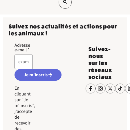
Suivez nos actualités et actions pour
les animaux !
Adresse
Suivez-
e-mail
*
nous
sur les
réseaux
Je m'inscris
sociaux
En
cliquant
sur “Je
m'inscris”,
j'accepte
de
recevoir
des