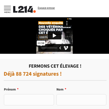
Espace presse
FERMONS CET ÉLEVAGE !
Déjà
88 724
signatures !
Prénom
*
Nom
*