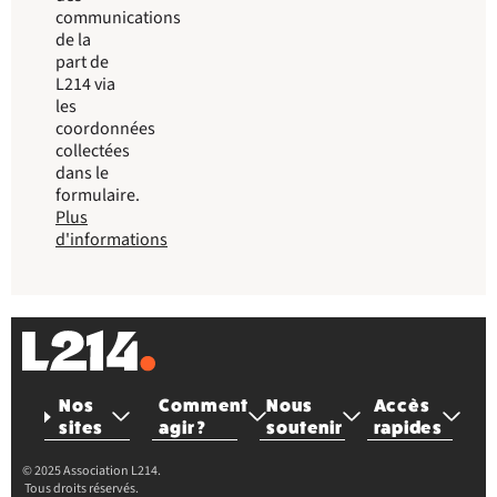
communications
de la
part de
L214 via
les
coordonnées
collectées
dans le
formulaire.
Plus
d'informations
Nos
Comment
Nous
Accès
sites
agir ?
soutenir
rapides
© 2025 Association L214.
Tous droits réservés.