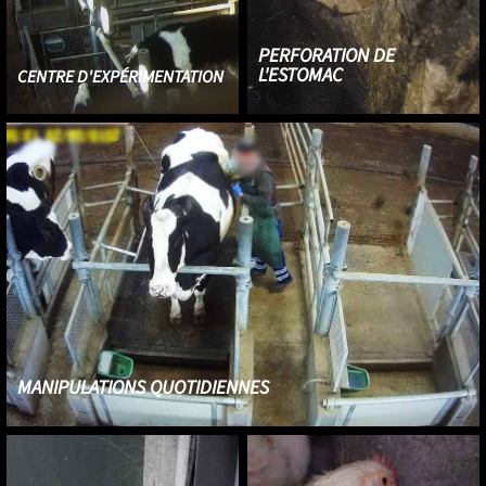
PERFORATION DE
L'ESTOMAC
CENTRE D'EXPÉRIMENTATION
Le centre d'expérimentation fait
Un hublot de 15 cm est apposé
des tests sur les vaches, poulets,
sur les vaches dont l'estomac a
cochons et lapins afin
été perforé pour étudier leur
d’augmenter leur productivité.
digestion.
MANIPULATIONS QUOTIDIENNES