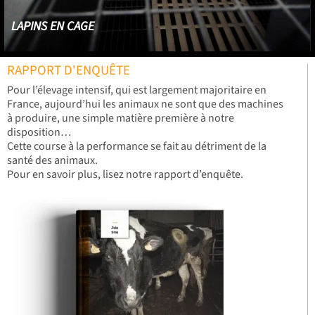
LAPINS EN CAGE
RAPPORT D'ENQUÊTE
Pour l’élevage intensif, qui est largement majoritaire en
France, aujourd’hui les animaux ne sont que des machines
à produire, une simple matière première à notre
disposition…
Les lapins sont isolés et enfermés dans de petites cages grillagées. Ils
Cette course à la performance se fait au détriment de la
ne connaîtront que ces cages de toute leur vie.
santé des animaux.
Pour en savoir plus, lisez notre rapport d’enquête.