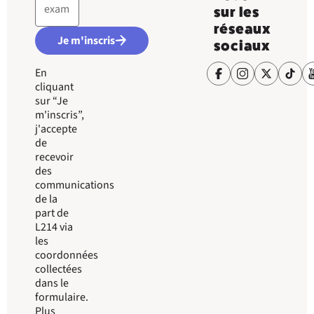
sur les
réseaux
Je m'inscris
sociaux
En
cliquant
sur “Je
m'inscris”,
j'accepte
de
recevoir
des
communications
de la
part de
L214 via
les
coordonnées
collectées
dans le
formulaire.
Plus