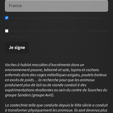
Tenez-moi au courant des suites de cette campagne et des actions de
L214
Actions Express
Rejoindre une équipe engagée pour les animaux en
participant aux
Je signe
Vaches à hublot maculées d’excréments dans un
environnement pauvre, bétonné et sale, lapins et cochons
enfermés dans des cages métalliques exigües, poulets boiteux
en excès de poids… la recherche pour que les animaux
produisent plus de lait ou de viande conduit à des
expérimentations révoltantes au sein du centre de Sourches du
groupe Sanders (groupe Avril).
La zootechnie telle que conduite depuis le XIXe siècle a conduit
à transformer physiquement les animaux. Ils sont devenus plus