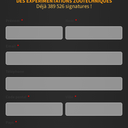
DES EXPÉRIMENTATIONS ZOOTECHNIQUES
Déjà
389 526
signatures !
Prénom
*
Nom
*
Email
*
Téléphone
Code postal
*
Ville
*
Pays
*