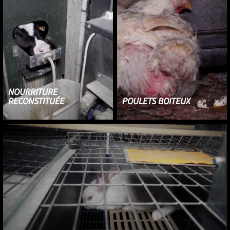
Ces vaches vivent enfermées, sur un sol en béton. Des opérateurs
ouvrent les hublots pour faire des prélèvements.
NOURRITURE
RECONSTITUÉE
POULETS BOITEUX
Le lait produit par les vaches
Les poulets grandissent trop vite
étant consommé par les
et développent différents
humains, leurs petits sont
troubles comme des boiteries en
nourris à base de nourriture
raison de leur surpoids.
reconstituée.