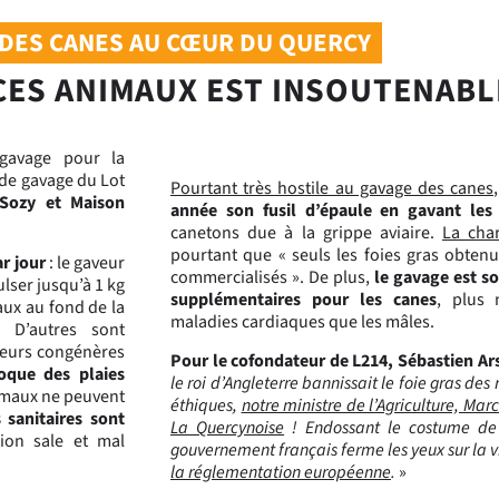
DES CANES AU CŒUR DU QUERCY
 CES ANIMAUX EST INSOUTENABLE
 gavage pour la
 de gavage du Lot
Pourtant très hostile au gavage des canes
 Sozy et Maison
année son fusil d’épaule en gavant les
canetons due à la grippe aviaire.
La char
pourtant que « seuls les foies gras obtenu
r jour
: le gaveur
commercialisés ». De plus,
le gavage est so
lser jusqu’à 1 kg
supplémentaires pour les canes
, plus 
maux au fond de la
maladies cardiaques que les mâles.
t.
D’autres sont
leurs congénères
Pour le cofondateur de L214, Sébastien Ar
voque des plaies
le roi d’Angleterre bannissait le foie gras des
imaux ne peuvent
éthiques,
notre ministre de l’Agriculture, Mar
 sanitaires sont
La Quercynoise
! Endossant le costume de V
ion sale et mal
gouvernement français ferme les yeux sur la 
la réglementation européenne
.
»