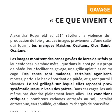
GAVAGE 
« CE QUE VIVENT
Alexandra Rosenfeld et L214 révèlent la violence du
production de foie gras. Les images proviennent d’une salle
qui fournit
les marques Maistres Occitans, Clos Saint
Occitane.
Les images montrent des canes gavées de force deux fois pa
leur enfonce un embuc métallique dans le jabot pour y propu
de pâtée.
Pour faciliter ce gavage, une grille aplatit les ani
cage.
Des canes sont malades, certaines agonisen
mortes,
parfois le bec débordant de pâtée,
et gisent parmi 
vivantes
.
Le sol grillagé sur lequel elles reposent pro
systématiques au niveau des pattes.
Dans ces cages, les an
même pas étendre pleinement leurs ailes.
Les conditions
critiques
: nombreux cadavres entassés au sol, installat
entretenue, eau souillée, ventilateurs chargés de poussière.