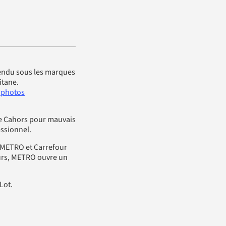
vendu sous les marques
itane.
e photos
de Cahors pour mauvais
ssionnel.
, METRO et Carrefour
urs, METRO ouvre un
Lot.