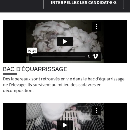
INTERPELLEZ LES CANDIDAT·E·S
BAC D'ÉQUARRISSAGE
Des lapereaux sont retrouvés en vie dans le bac d’équarrissage
de l’élevage. Ils survivent au milieu des cadavres en
décomposition.