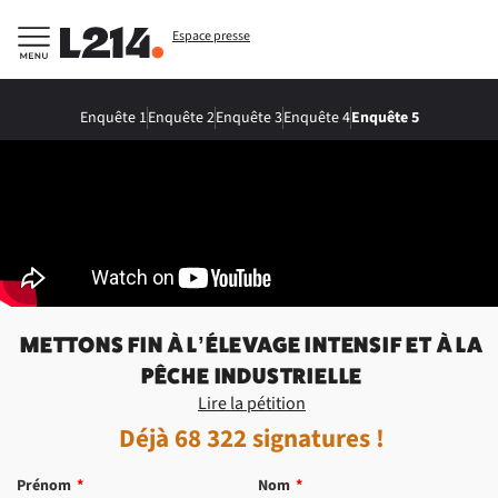
Espace presse
PRÉSIDENTIELLE 2022, ET LES ANIMAUX ?
Enquête 1
Enquête 2
Enquête 3
Enquête 4
Enquête 5
METTONS FIN À L’ÉLEVAGE INTENSIF ET À LA
PÊCHE INDUSTRIELLE
Lire la pétition
Déjà
68 322
signatures !
Prénom
*
Nom
*