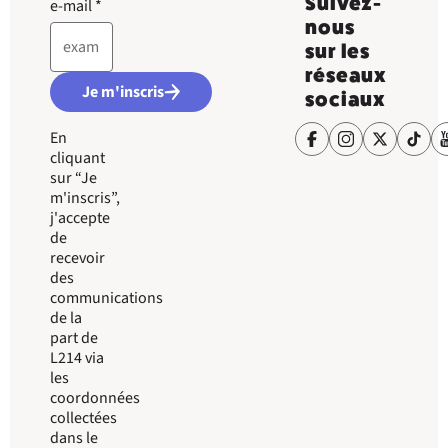
Suivez-
e-mail
*
nous
sur les
réseaux
Je m'inscris
sociaux
En
cliquant
sur “Je
m'inscris”,
j'accepte
de
recevoir
des
communications
de la
part de
L214 via
les
coordonnées
collectées
dans le