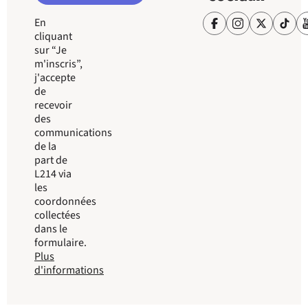
En
cliquant
sur “Je
m'inscris”,
j'accepte
de
recevoir
des
communications
de la
part de
L214 via
les
coordonnées
collectées
dans le
formulaire.
Plus
d'informations