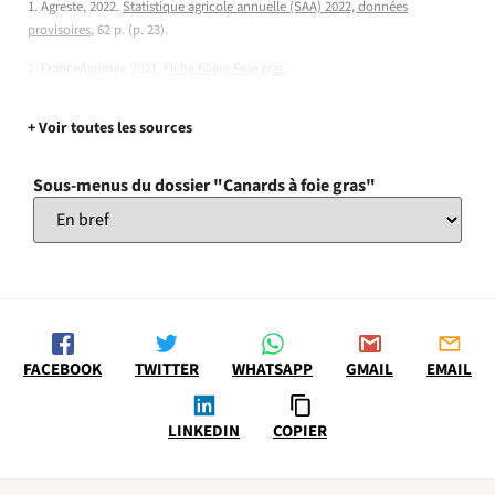
1. Agreste, 2022.
Statistique agricole annuelle (SAA) 2022, données
provisoires
, 62 p. (p. 23).
2. FranceAgrimer, 2021,
Fiche filière Foie gras
.
+ Voir toutes les sources
Sous-menus du dossier "Canards à foie gras"
FACEBOOK
TWITTER
WHATSAPP
GMAIL
EMAIL
LINKEDIN
COPIER