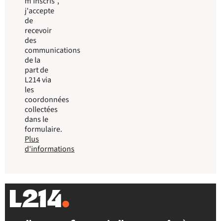
m'inscris”,
j'accepte
de
recevoir
des
communications
de la
part de
L214 via
les
coordonnées
collectées
dans le
formulaire.
Plus
d'informations