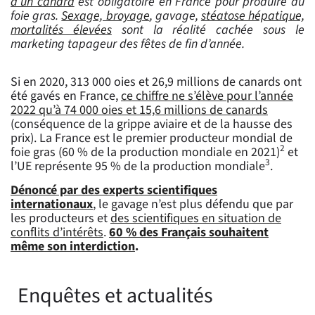
d’un canard
est obligatoire en France pour produire du
foie gras.
Sexage, broyage
, gavage,
stéatose hépatique,
mortalités élevées
sont la réalité cachée sous le
marketing tapageur des fêtes de fin d’année.
Si en 2020, 313 000 oies et 26,9 millions de canards ont
été gavés en France,
ce chiffre ne s’élève pour l’année
2022 qu’à 74 000 oies et 15,6 millions de canards
(conséquence de la grippe aviaire et de la hausse des
prix).
La France est le premier producteur mondial de
2
foie gras (60 % de la production mondiale en 2021)
et
3
l’UE représente 95 % de la production mondiale
.
Dénoncé par des experts scientifiques
internationaux
, le gavage n’est plus défendu que par
les producteurs et
des scientifiques en situation de
conflits d’intérêts
.
60 % des Français souhaitent
même son interdiction
.
Enquêtes et actualités