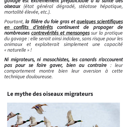
gavage est
extrêmement préjudiciable à
la santé des
oiseaux
(état général dégradé, stéatose hépatique,
mortalité élevée, etc.).
Pourtant,
la filière du foie gras et
quelques scientifiques
en conflits d’intérêts
continuent de
propager de
nombreuses
contrevérités et mensonges
sur la pratique
du gavage : elle serait ainsi indolore, sans risque pour les
animaux et
exploiterait simplement une capacité
«
naturelle » !
Ni migrateurs, ni masochistes, les canards n’accourent
pas pour se faire gaver, bien au contraire
: leur
comportement montre bien leur aversion à cette
technique douloureuse.
Le mythe des oiseaux migrateurs