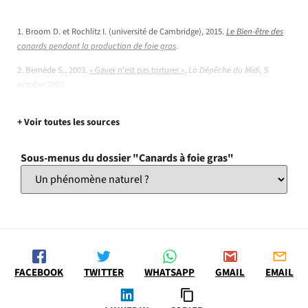
1. Broom D. et Rochlitz I. (u
niversité de Cambridge)
, 2015.
Le Bien-être des
canards pendant la production de foie gras
.
2. Bernède S., 2003.
« Gaver n'est pas torturer »
,
La Dépêche du Midi,
5
octobre 2003.
+ Voir toutes les sources
Sous-menus du dossier "Canards à foie gras"
FACEBOOK
TWITTER
WHATSAPP
GMAIL
EMAIL