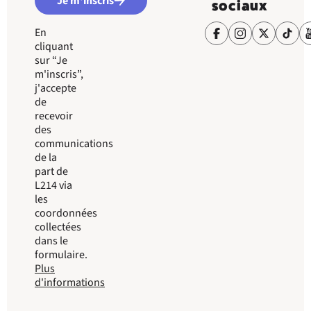
Je m'inscris
sociaux
En
cliquant
sur “Je
m'inscris”,
j'accepte
de
recevoir
des
communications
de la
part de
L214 via
les
coordonnées
collectées
dans le
formulaire.
Plus
d'informations