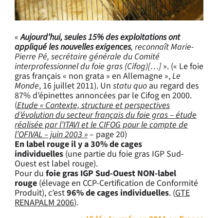
«
Aujourd’hui, seules 15% des exploitations ont
appliqué les nouvelles exigences
, reconnaît Marie-
Pierre Pé, secrétaire générale du Comité
interprofessionnel du foie gras (Cifog)[…]
». (« Le foie
gras français « non grata » en Allemagne »,
Le
Monde
, 16 juillet 2011). Un
statu quo
au regard des
87% d’épinettes annoncées par le Cifog en 2000.
(
Etude « Contexte, structure et perspectives
d’évolution du secteur français du foie gras – étude
réalisée par l’ITAVI et le CIFOG pour le compte de
l’OFIVAL – juin 2003 »
– page 20)
En label rouge il y a 30% de cages
individuelles
(une partie du foie gras IGP Sud-
Ouest est label rouge).
Pour du
foie gras IGP Sud-Ouest NON-label
rouge
(élevage en CCP-Certification de Conformité
Produit), c’est
96% de cages individuelles
. (
GTE
RENAPALM 2006
).