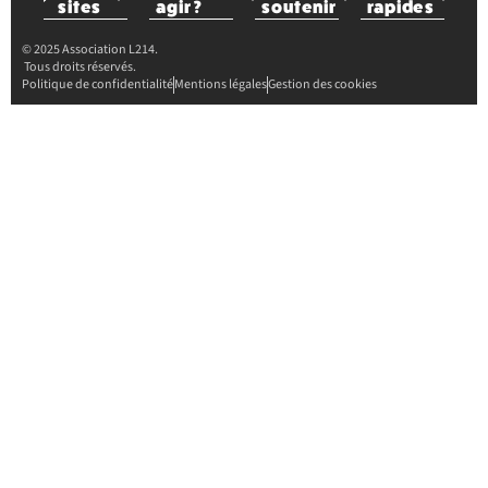
sites
agir ?
soutenir
rapides
© 2025 Association L214.
Tous droits réservés.
Politique de confidentialité
Mentions légales
Gestion des cookies