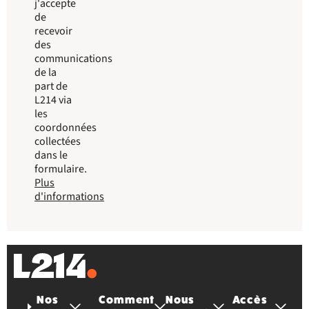
j'accepte
de
recevoir
des
communications
de la
part de
L214 via
les
coordonnées
collectées
dans le
formulaire.
Plus
d'informations
Nos
Comment
Nous
Accès