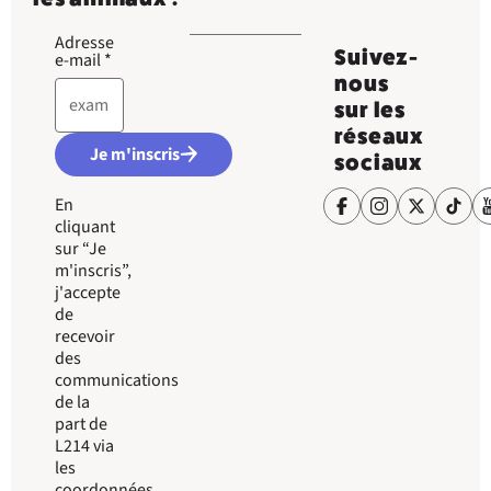
Adresse
Suivez-
e-mail
*
nous
sur les
réseaux
Je m'inscris
sociaux
En
cliquant
sur “Je
m'inscris”,
j'accepte
de
recevoir
des
communications
de la
part de
L214 via
les
coordonnées