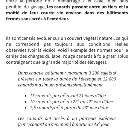
Entre la période de « démarrage » et celle, bien plus
pénible,
du gavage
,
les canards passent entre un tiers et la
moitié de leur courte vie environ dans des bâtiments
fermés sans accès à l’extérieur.
Ils sont censés évoluer sur un couvert végétal naturel,
ce qui
ne correspond pas toujours aux conditions réelles
observées (voir la vidéo)
.
Voici l’exemple des normes pour le
2
cahier des charges du label rouge canards à foie gras
(plus
contraignant que la grande majorité des élevages).
Dans chaque bâtiment :
maximum 3 200 sujets si
présents sur toute la durée de l’élevage et 12 800
canards maximum présents simultanément.
2
15 canards par m
avant 21 jours d’âge
2
e
e
10 canards par m
du 22
au 42
jour d’âge
2
e
7,5 canards/m
à partir du 43
jour d’âge
Les canards ont accès à un parcours extérieur
2
e
(5 m
/canard au minimum) à partir du 43
jour.