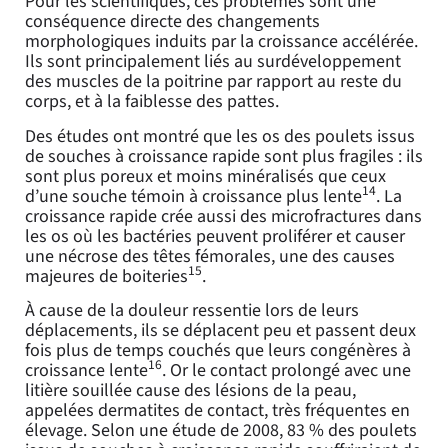
Pour les scientifiques, ces problèmes sont une
conséquence directe des changements
morphologiques induits par la croissance accélérée.
Ils sont principalement liés au surdéveloppement
des muscles de la poitrine par rapport au reste du
corps, et à la faiblesse des pattes.
Des études ont montré que les os des poulets issus
de souches à croissance rapide sont plus fragiles : ils
sont plus poreux et moins minéralisés que ceux
14
d’une souche témoin à croissance plus lente
. La
croissance rapide crée aussi des microfractures dans
les os où les bactéries peuvent proliférer et causer
une nécrose des têtes fémorales, une des causes
15
majeures de boiteries
.
À cause de la douleur ressentie lors de leurs
déplacements, ils se déplacent peu et passent deux
fois plus de temps couchés que leurs congénères à
16
croissance lente
. Or le contact prolongé avec une
litière souillée cause des lésions de la peau,
appelées dermatites de contact, très fréquentes en
élevage. Selon une étude de 2008, 83 % des poulets