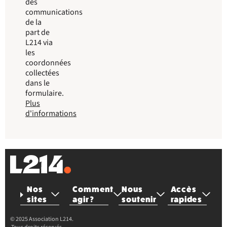
des
communications
de la
part de
L214 via
les
coordonnées
collectées
dans le
formulaire.
Plus
d'informations
Nos
Comment
Nous
Accès
sites
agir ?
soutenir
rapides
© 2025 Association L214.