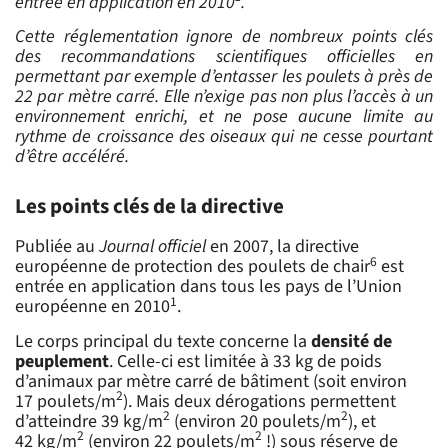
entrée en application en 2010
.
Cette réglementation ignore de nombreux points clés
des recommandations scientifiques officielles en
permettant par exemple d’entasser les poulets à près de
22 par mètre carré. Elle n’exige pas non plus l’accès à un
environnement enrichi, et ne pose aucune limite au
rythme de croissance des oiseaux qui ne cesse pourtant
d’être accéléré.
Les points clés de la directive
Publiée au
Journal officiel
en 2007, la directive
6
européenne de protection des poulets de chair
est
entrée en application dans tous les pays de l’Union
1
européenne en 2010
.
Le corps principal du texte concerne la
densité de
peuplement
. Celle-ci est limitée à 33 kg de poids
d’animaux par mètre carré de bâtiment (soit environ
2
17 poulets/m
). Mais deux dérogations permettent
2
2
d’atteindre 39 kg/m
(environ 20 poulets/m
), et
2
2
42 kg/m
(environ 22 poulets/m
!) sous réserve de