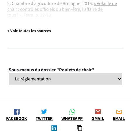
2. Chambre d’agriculture de Bretagne, 2016.
« Volaille de
chair : contrôles officiels du bien-être, l’affaire de
tous ! »
,
Terra
, p. 32-33.
+ Voir toutes les sources
Sous-menus du dossier "Poulets de chair"
FACEBOOK
TWITTER
WHATSAPP
GMAIL
EMAIL