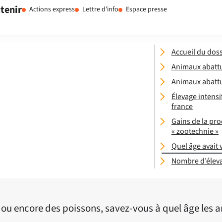
tenir
Actions express
Lettre d'info
Espace presse
Accueil du doss
Animaux abatt
Animaux abattu
Élevage intensi
france
Gains de la pro
« zootechnie »
Quel âge avait 
Nombre d’éleva
fs ou encore des poissons, savez-vous à quel âge les 