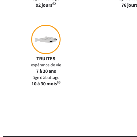
62
92 jours
76 jour
TRUITES
espérance de vie
7 à 20 ans
âge d’abattage
66
10 à 30 mois