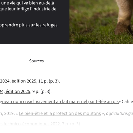
 une vie qui va bien au-delà
e leur inflige l’industrie de
pprendre plus sur les refuges
Sources
2024, édition 2025
, 11 p. (p. 3).
4, édition 2025
, 9 p. (p. 3).
’agneau nourri
exclusivement au lait maternel par tétée au pis
» Cahie
n, 2019. «
Le bien-être et la protection des moutons
»,
agriculture.go
tats technico-économiques 2022
, 7 p. (p. 3).