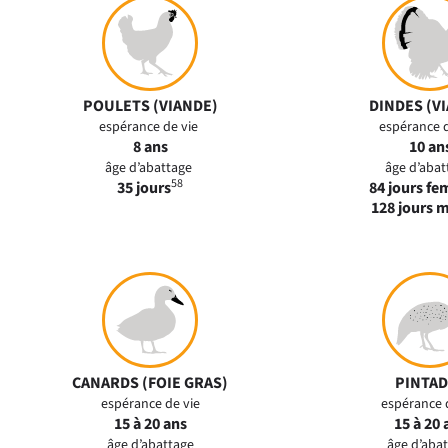
POULETS (VIANDE)
DINDES (V
espérance de vie
espérance 
8 ans
10 an
âge d’abattage
âge d’aba
58
35 jours
84 jours fe
128 jours 
CANARDS (FOIE GRAS)
PINTAD
espérance de vie
espérance 
15 à 20 ans
15 à 20 
âge d’abattage
âge d’aba