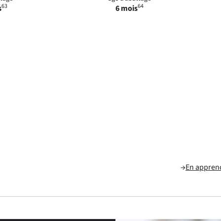
63
64
s
6 mois
→
En apprend