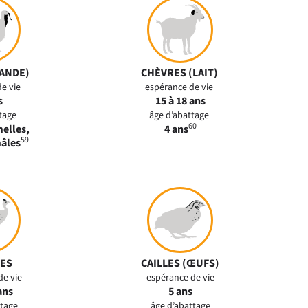
IANDE)
CHÈVRES (LAIT)
de vie
espérance de vie
s
15 à 18 ans
ttage
âge d’abattage
60
melles,
4 ans
59
mâles
ES
CAILLES (ŒUFS)
de vie
espérance de vie
ans
5 ans
ttage
âge d’abattage