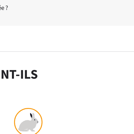
ée ?
NT-ILS