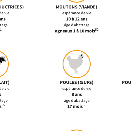
DUCTRICES)
MOUTONS (VIANDE)
de vie
espérance de vie
ans
10 à 12 ans
ttage
âge d’abattage
1
52
agneaux 1 à 10 mois
LAIT)
POULES (ŒUFS)
POU
de vie
espérance de vie
s
8 ans
ttage
âge d’abattage
55
56
s
17 mois