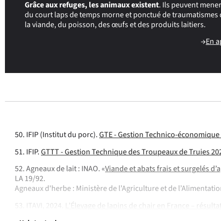
Grâce aux refuges, les animaux existent
. Ils peuvent mener
du court laps de temps morne et ponctué de traumatismes qu
la viande, du poisson, des œufs et des produits laitiers.
→
En a
50. IFIP (Institut du porc).
GTE - Gestion Technico-économique 
51. IFIP.
GTTT - Gestion Technique des Troupeaux de Truies 202
52. Agneaux de lait : INAO. «
Viande et abats frais et surgelés d
LA 19/92.
Agneaux d'herbe : Ministère de l’Agriculture et de l’Alimentatio
53. ITAVI, 2024.
L’Élevage de lapins de chair en France – résul