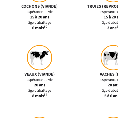
COCHONS (VIANDE)
TRUIES (REPRO
espérance de vie
espérance 
15 à 20 ans
15 à 20 
âge d’abattage
âge d’aba
50
5
6 mois
3 ans
VEAUX (VIANDE)
VACHES (
espérance de vie
espérance 
20 ans
20 an
âge d’abattage
âge d’aba
54
8 mois
5 à 6 an