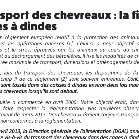
sport des chevreaux : la f
s à dindes
 un règlement européen relatif à la protection des anima
 et les opérations annexes [1]. Celui-ci a pour objectif d
es et le stress éprouvés par les animaux au cours du ch
et du déchargement des bétaillères. Il fixe les modalités de 
rée maximale de transport, dimensions et aménagements des
 lors du transport des chevreaux, les dispositions de l’ar
 chap II de ce règlement [2] sont souvent enfreintes.
Conc
sont tassés dans des caisses à dindes environ deux fois moi
es chevreaux lorsqu’ils sont debout.
uête a commencé en avril 2009. Notre objectif était, da
 faire respecter la réglementation. Nos dernières observ
taient de mars 2013. Des chevreaux étaient toujours transpo
 non conformes à la réglementation.
avril 2013, la Direction générale de l’alimentation (DGAL) ann
ce vis-à-vis du transport des chevreaux dans des cages à dind