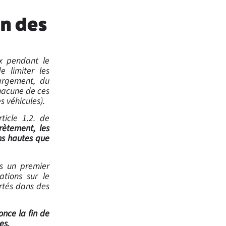
in des
ux pendant le
e limiter les
argement, du
chacune de ces
 véhicules).
ticle 1.2. de
rètement, les
ns hautes que
ns un premier
ations sur le
rtés dans des
once la fin de
es.