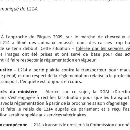
ommuniqué de L214
.
9
À l’approche de Pâques 2009, sur le marché de chevreaux e
 L214 a filmé des animaux entassés dans des caisses trop ba
de se tenir debout. Cette situation –
tolérée par les services vé
Des images ont été prises et ont servi de base pour des act
t » à faire respecter la réglementation en vigueur.
ustice
– L214 a porté plainte contre le transporteur pour mauv
e pénal) et non respect de la règlementation relative à la protec
transport. L’enquête est toujours en cours.
près du ministère
– Alertée sur ce sujet, la DGAL (Directi
ion) s’est engagée à rectifier la situation pour que les transpor
avec la réglementation à partir de la prochaine saison d’agnelage.
’est faite le relais de L214 auprès du parlement et a reçu l’
as
ion serait rappelée aux services vétérinaires
.
n européenne
– L214 a transmis le dossier à la Commission europ