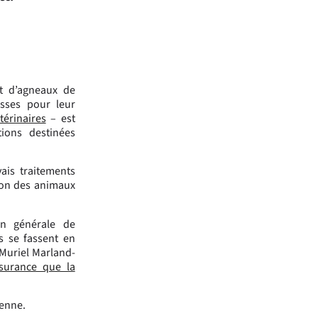
t d’agneaux de
sses pour leur
térinaires
– est
ions destinées
ais traitements
tion des animaux
on générale de
ts se fassent en
 Muriel Marland-
surance que la
éenne.