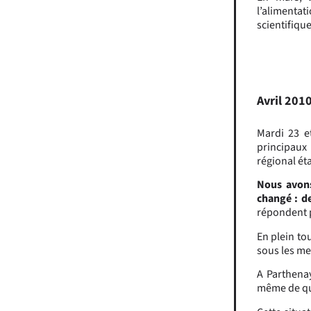
l’alimenta
scientifiqu
Avril 201
Mardi 23 e
principaux
régional ét
Nous avons
changé : d
répondent p
En plein to
sous les m
A Parthenay
même de qui