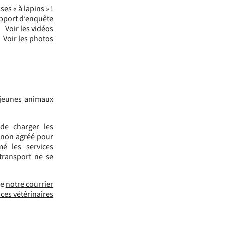
s « à lapins » !
pport d’enquête
Voir
les vidéos
Voir
les photos
 jeunes animaux
de charger les
n non agréé pour
é les services
 transport ne se
re
notre courrier
ces vétérinaires