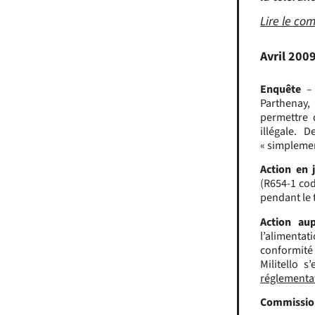
Lire le c
Avril 200
Enquête
– 
Parthenay,
permettre 
illégale. 
« simplemen
Action en j
(R654-1 cod
pendant le 
Action au
l’alimentat
conformité 
Militello s
réglementat
Commissio