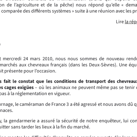
tion de l’agriculture et de la pêche) nous répond qu’elle « de
e comparée des différents systèmes » suite à une réunion avec les p
Lire
la ré
0
t mercredi 24 mars 2010, nous nous sommes de nouveau rendu
 marchés aux chevreaux français (dans les Deux-Sèvres). Une équ
ait présente pour l’occasion.
 fait le constat que les conditions de transport des chevreau
es cages exigües
– où les animaux ne peuvent même pas se tenir 
as à la réglementation en vigueur.
urnage, le caméraman de France 3 a été agressé et nous avons dû q
enaces.
, la gendarmerie a assuré la sécurité de notre enquêteur, lui con
tter sans tarder les lieux à la fin du marché.