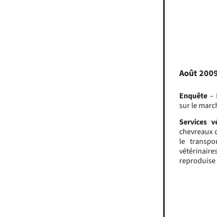
Août 200
Enquête
– 
sur le marc
Services vé
chevreaux d
le transpo
vétérinaire
reproduise 