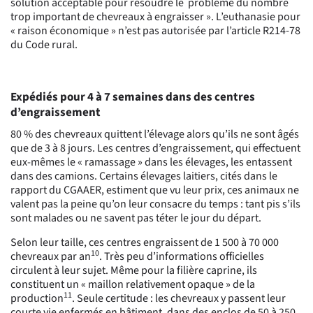
solution acceptable pour résoudre le problème du nombre
trop important de chevreaux à engraisser ».
L’euthanasie pour
« raison économique » n’est pas autorisée par l’article R214-78
du Code rural.
Expédiés pour 4 à 7 semaines dans des centres
d’engraissement
80 % des chevreaux quittent l’élevage alors qu’ils ne sont âgés
que de 3 à 8 jours. Les centres d’engraissement, qui effectuent
eux-mêmes le « ramassage » dans les élevages, les entassent
dans des camions. Certains élevages laitiers, cités dans le
rapport du CGAAER, estiment que vu leur prix, ces animaux ne
valent pas la peine qu’on leur consacre du temps : tant pis s’ils
sont malades ou ne savent pas téter le jour du départ.
Selon leur taille, ces centres engraissent de 1 500 à 70 000
10
chevreaux par an
. Très peu d’informations officielles
circulent à leur sujet. Même pour la filière caprine, ils
constituent un « maillon relativement opaque » de la
11
production
. Seule certitude : les chevreaux y passent leur
courte vie enfermés en bâtiment, dans des enclos de 50 à 250