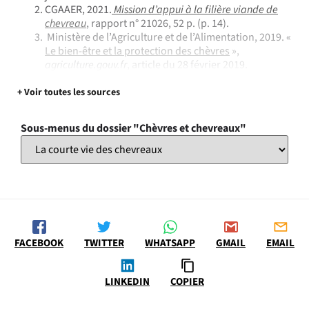
CGAAER, 2021.
Mission d’appui à la filière viande de
chevreau
, rapport n° 21026, 52 p. (p. 14).
Ministère de l’Agriculture et de l’Alimentation, 2019. «
Le bien-être et la protection des chèvres
»,
agriculture.gouv.fr
, article du 28 février 2019.
+ Voir toutes les sources
Sous-menus du dossier "Chèvres et chevreaux"
FACEBOOK
TWITTER
WHATSAPP
GMAIL
EMAIL
LINKEDIN
COPIER