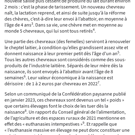
nouvelle saillie puis cessent de produire du lait durant environ
2 mois : c’est la phase de tarissement. Un nouveau chevreau
naît, la lactation reprend, et ainsi de suite jusqu’à la réforme
des chèvres, c’est-à-dire leur envoi à l’abattoir, en moyenne à
3
l’âge de 4 ans
. Dans sa vie, une chèvre met en moyenne au
4
monde 5 chevreaux, qui lui sont tous retirés
.
Une partie des chevreaux (des femelles) serviront à renouveler
le cheptel laitier, à condition qu’elles grandissent assez vite et
5
donnent naissance à leur premier petit dès l’âge d’un an
.
Tous les autres chevreaux sont considérés comme des sous-
produits de l’industrie laitière. Séparés de leur mère dès la
naissance, ils sont envoyés à l’abattoir avant l’âge de 8
6
semaines
. Leur valeur économique à la naissance est
7
dérisoire : de 1 à 2 euros par chevreau en 2022
.
Selon un communiqué de la Confédération paysanne publié
en janvier 2023, ces chevreaux sont devenus un tel « poids »
que certains élevages font le choix de les tuer dès la
8
naissance
.
Un rapport du Conseil général de l’alimentation,
de l’agriculture et des espaces ruraux de 2021 mentionne en
9
effet des « euthanasies intempestives »
. Et rappelle que
« l’euthanasie massive en élevage ne peut donc constituer une