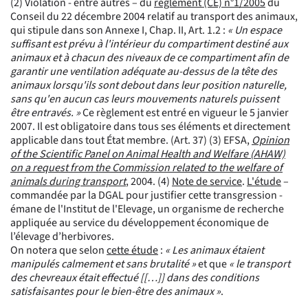
(2) Violation - entre autres – du
règlement (CE) n°1/2005
du
Conseil du 22 décembre 2004 relatif au transport des animaux,
qui stipule dans son Annexe I, Chap. II, Art. 1.2 :
« Un espace
suffisant est prévu à l'intérieur du compartiment destiné aux
animaux et à chacun des niveaux de ce compartiment afin de
garantir une ventilation adéquate au-dessus de la tête des
animaux lorsqu'ils sont debout dans leur position naturelle,
sans qu'en aucun cas leurs mouvements naturels puissent
être entravés. »
Ce règlement est entré en vigueur le 5 janvier
2007. Il est obligatoire dans tous ses éléments et directement
applicable dans tout État membre. (Art. 37) (3) EFSA,
Opinion
of the Scientific Panel on Animal Health and Welfare (AHAW)
on a request from the Commission related to the welfare of
animals during transport
, 2004. (4)
Note de service
.
L'étude
–
commandée par la DGAL pour justifier cette transgression -
émane de l'Institut de l'Elevage, un organisme de recherche
appliquée au service du développement économique de
l’élevage d’herbivores.
On notera que selon
cette étude
:
« Les animaux étaient
manipulés calmement et sans brutalité »
et que
« le transport
des chevreaux était effectué [[…]] dans des conditions
satisfaisantes pour le bien-être des animaux »
.