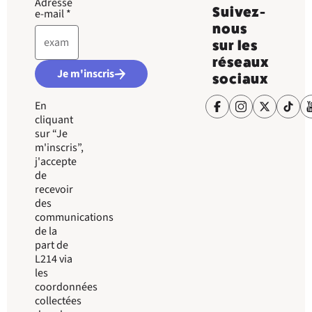
Adresse
Suivez-
e-mail
*
nous
sur les
réseaux
Je m'inscris
sociaux
En
cliquant
sur “Je
m'inscris”,
j'accepte
de
recevoir
des
communications
de la
part de
L214 via
les
coordonnées
collectées