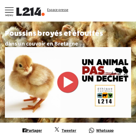
Espace presse
Poussins broyés et étouffés
dans un couvoir en Bretagne
Partager
Tweeter
Whatsapp