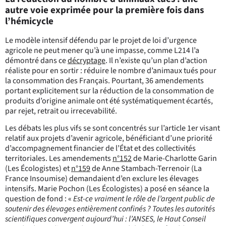
autre voie exprimée pour la première fois dans
l’hémicycle
Le modèle intensif défendu par le projet de loi d’urgence
agricole ne peut mener qu’à une impasse, comme L214 l’a
démontré dans ce
décryptage
. Il n’existe qu’un plan d’action
réaliste pour en sortir : réduire le nombre d’animaux tués pour
la consommation des Français. Pourtant, 36 amendements
portant explicitement sur la réduction de la consommation de
produits d’origine animale ont été systématiquement écartés,
par rejet, retrait ou irrecevabilité.
Les débats les plus vifs se sont concentrés sur l’article 1er visant
relatif aux projets d’avenir agricole, bénéficiant d’une priorité
d’accompagnement financier de l’État et des collectivités
territoriales. Les amendements
n°152
de Marie-Charlotte Garin
(Les Écologistes) et
n°159
de Anne Stambach-Terrenoir (La
France Insoumise) demandaient d’en exclure les élevages
intensifs. Marie Pochon (Les Écologistes) a posé en séance la
question de fond : «
Est-ce vraiment le rôle de l’argent public de
soutenir des élevages entièrement confinés ? Toutes les autorités
scientifiques convergent aujourd’hui : l’ANSES, le Haut Conseil