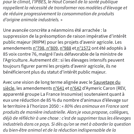
pour le climat, l’IPBES, le Haut Conseil de la santé publique
rappellent la nécessité de transformer nos modèles d’élevage et
de réduire progressivement la consommation de produits
d’origine animale industriels.
»
Une avancée concrète a néanmoins été arrachée : la
suppression de la présomption de raison impérative d’intérêt
public majeur (RIIPM) pour les projets d’avenir agricole. Les
amendements
n°798
,
n°809
,
n°988
et
n°1572
ont été adoptés à
85 voix contre 76, malgré l’avis défavorable de la ministre de
l’Agriculture. Autrement dit : si les élevages intensifs peuvent
toujours figurer parmi les projets d’avenir agricole, ils ne
bénéficieront plus du statut d’intérêt public majeur.
Avec une vision de long terme alignée avec le
Sauvetage du
siècle
, les amendements
n°641
et
n°642
d’Aymeric Caron (REV,
apparenté groupe La France Insoumise) sou
tenaient quant à
eux une réduction de 85 % du nombre d’animaux d’élevage sur
le territoire à l’horizon 2050
:
«
80% des animaux en France sont
produits de manière industrielle. Alors je vous propose, collègues,
déjà de réfléchir à une chose : c’est de supprimer tous les élevages
industriels dans ce pays. Si dès qu’on se met à aborder la question
du bien-être animal et de la réduction indispensable de la