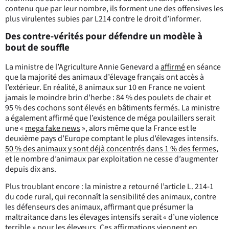
contenu que par leur nombre, ils forment une des
offensives les
plus virulentes subies par L214 contre le droit d’informer.
Des contre-vérités pour défendre un modèle à
bout de souffle
La ministre de l’Agriculture Annie Genevard a
affirmé
en séance
que la majorité des animaux d’élevage français ont accès à
l’extérieur. En réalité, 8 animaux sur 10 en France ne voient
jamais le moindre brin d’herbe : 84 % des poulets de chair et
95 % des cochons sont élevés en bâtiments fermés. La ministre
a également affirmé que l’existence de méga poulaillers serait
une «
mega fake news
», alors même que la France est le
deuxième pays d’Europe comptant le plus d’élevages intensifs.
50 % des animaux y sont déjà concentrés dans 1 % des fermes
,
et le nombre d’animaux par exploitation ne cesse d’augmenter
depuis dix ans.
Plus troublant encore : la ministre a retourné l’article L. 214-1
du code rural, qui reconnaît la sensibilité des animaux, contre
les défenseurs des animaux, affirmant que présumer la
maltraitance dans les élevages intensifs serait « d’une violence
terrible » pour les éleveurs. Ces affirmations viennent en