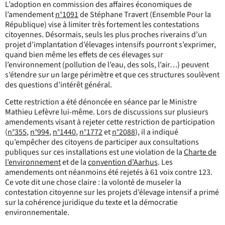
L’adoption en commission des affaires économiques de
l’amendement
n°1091
de Stéphane Travert (Ensemble Pour la
République) vise à limiter très fortement les contestations
citoyennes. Désormais, seuls les plus proches riverains d’un
projet d’implantation d’élevages intensifs pourront s’exprimer,
quand bien même les effets de ces élevages sur
l’environnement (pollution de l’eau, des sols, l’air…) peuvent
s’étendre sur un large périmètre et que ces structures soulèvent
des questions d’intérêt général.
Cette restriction a été dénoncée en séance par le Ministre
Mathieu Lefèvre lui-même. Lors de discussions sur plusieurs
amendements visant à rejeter cette restriction de participation
(
n°355
,
n°994
,
n°1440
,
n°1772
et
n°2088
), il a indiqué
qu’empêcher des citoyens de participer aux consultations
publiques sur ces installations est une violation de la
Charte de
l’environnement
et de la
convention d’Aarhus
. Les
amendements ont néanmoins été rejetés à 61 voix contre 123.
Ce vote dit une chose claire : la volonté de museler la
contestation citoyenne sur les projets d’élevage intensif a primé
sur la cohérence juridique du texte et la démocratie
environnementale.