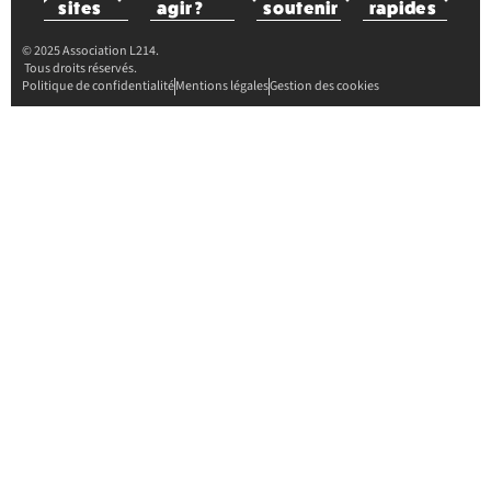
sites
agir ?
soutenir
rapides
© 2025 Association L214.
Tous droits réservés.
Politique de confidentialité
Mentions légales
Gestion des cookies