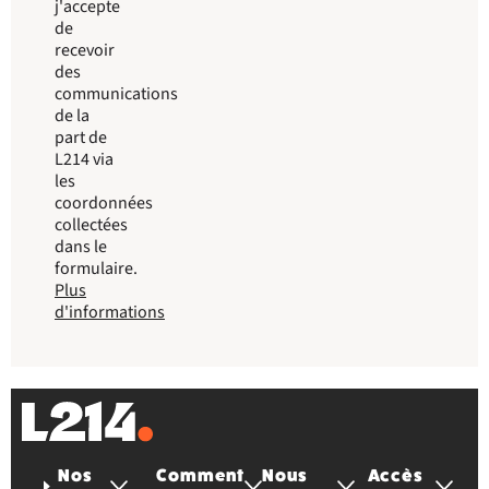
j'accepte
de
recevoir
des
communications
de la
part de
L214 via
les
coordonnées
collectées
dans le
formulaire.
Plus
d'informations
Nos
Comment
Nous
Accès