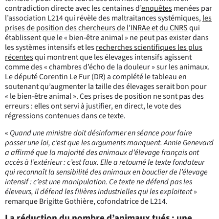
contradiction directe avec les centaines d’
enquêtes
menées par
l’association L214 qui révèle des maltraitances systémiques,
les
prises de position des chercheurs de l’INRAe et du CNRS
qui
établissent que le « bien-être animal » ne peut pas exister dans
les systèmes intensifs et les
recherches scientifiques les plus
récentes
qui montrent que les élevages intensifs agissent
comme des « chambres d’écho de la douleur » sur les animaux.
Le député Corentin Le Fur (DR) a complété le tableau en
soutenant qu’augmenter la taille des élevages serait bon pour
« le bien-être animal ». Ces prises de position ne sont pas des
erreurs : elles ont servi à justifier, en direct, le vote des
régressions contenues dans ce texte.
«
Quand une ministre doit désinformer en séance pour faire
passer une loi, c’est que les arguments manquent. Annie Genevard
a affirmé que la majorité des animaux d’élevage français ont
accès à l’extérieur : c’est faux. Elle a retourné le texte fondateur
qui reconnaît la sensibilité des animaux en bouclier de l’élevage
intensif : c’est une manipulation. Ce texte ne défend pas les
éleveurs, il défend les filières industrielles qui les exploitent
»
remarque Brigitte Gothière, cofondatrice de L214.
La réduction du nombre d’animaux tués : une