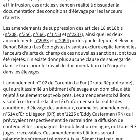
et l’intrusion, ces articles visent en réalité à dissuader la
documentation des conditions d’élevage par les lanceurs
d’alerte.
Les amendements de suppression des articles 18 et 18bis
(
n°208
,
n°356
,
n°666
,
n°1753
et
n°2237
), ainsi que les deux
amendements
n°2083
et
n°2094
portés par le député et éleveur
Benoît Biteau (Les Écologistes) visant à exclure explicitement les
lanceurs d’alerte du champ de ces nouvelles sanctions, ont tous
été rejetés. Il n’existe donc plus aucune clause de sauvegarde
dans le texte pour le travail de documentation et d’enquête
dans les élevages.
L’amendement
n°102
de Corentin Le Fur (Droite Républicaine),
qui aurait assimilé un bâtiment d’élevage à un domicile, a été
rejeté à seulement sept voix près. Les amendements bâillons
visant à restreindre la liberté d’informer sur la réalité des
conditions d’élevage des animaux, comme les amendements
n°614
d’Éric Liégeon (DR) et
n°1225
d’Eddy Casterman (RN) qui
prévoyaient respectivement de restreindre la diffusion de
contenu et les campagnes de mobilisation en ligne, ont tous été
jugés irrecevables. Ces amendements bâillons seront
néanmoins sûrement réintroduits au Sénat : tant par leur