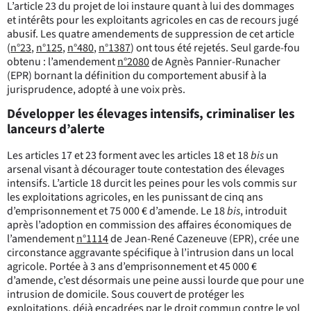
L’article 23 du projet de loi instaure quant à lui des dommages
et intérêts pour les exploitants agricoles en cas de recours jugé
abusif. Les quatre amendements de suppression de cet article
(
n°23
,
n°125
,
n°480
,
n°1387
) ont tous été rejetés. Seul garde-fou
obtenu : l’amendement
n°2080
de Agnès Pannier-Runacher
(EPR) bornant la définition du comportement abusif à la
jurisprudence, adopté à une voix près.
Développer les élevages intensifs, criminaliser les
lanceurs d’alerte
Les articles 17 et 23 forment avec les articles 18 et 18
bis
un
arsenal visant à décourager toute contestation des élevages
intensifs. L’article 18 durcit les peines pour les vols commis sur
les exploitations agricoles, en les punissant de cinq ans
d’emprisonnement et 75 000 € d’amende. Le 18
bis
, introduit
après l’adoption en commission des affaires économiques de
l’amendement
n°1114
de Jean-René Cazeneuve (EPR), crée une
circonstance aggravante spécifique à l’intrusion dans un local
agricole. Portée à 3 ans d’emprisonnement et 45 000 €
d’amende, c’est désormais une peine aussi lourde que pour une
intrusion de domicile. Sous couvert de protéger les
exploitations, déjà encadrées par le droit commun contre le vol