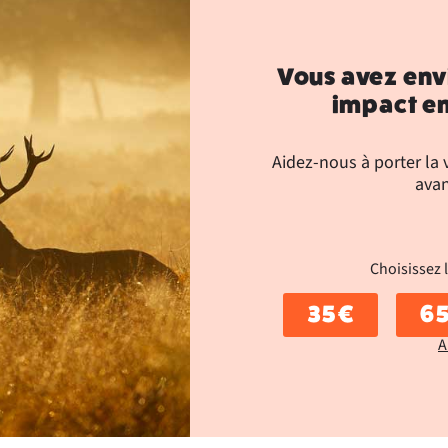
Vous avez env
impact en
Aidez-nous à porter la
avan
Choisissez 
35 €
65
A