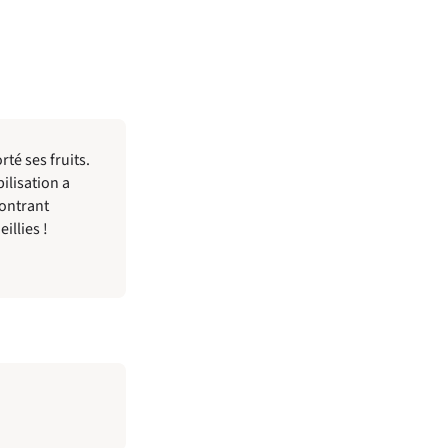
té ses fruits.
ilisation a
montrant
illies !