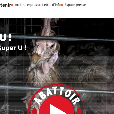
tenir
Actions express
Lettre d'info
Espace presse
U !
Super U !