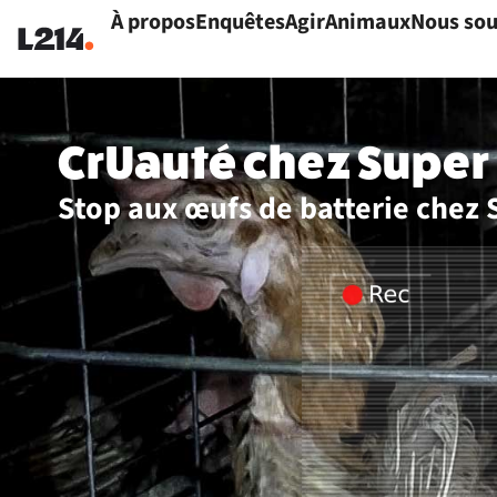
À propos
Enquêtes
Agir
Animaux
Nous sou
CrUauté chez Super 
Stop aux œufs de batterie chez 