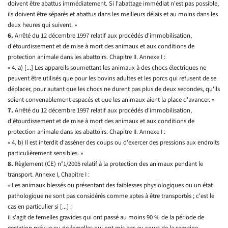
doivent être abattus immédiatement. Si l'abattage immédiat n'est pas possible,
ils doivent être séparés et abattus dans les meilleurs délais et au moins dans les
deux heures qui suivent. »
6.
Arrêté du 12 décembre 1997 relatif aux procédés d'immobilisation,
d'étourdissement et de mise à mort des animaux et aux conditions de
protection animale dans les abattoirs. Chapitre II. Annexe I :
« 4. a) [...] Les appareils soumettant les animaux à des chocs électriques ne
peuvent être utilisés que pour les bovins adultes et les porcs qui refusent de se
déplacer, pour autant que les chocs ne durent pas plus de deux secondes, qu'ils
soient convenablement espacés et que les animaux aient la place d'avancer. »
7.
Arrêté du 12 décembre 1997 relatif aux procédés d'immobilisation,
d'étourdissement et de mise à mort des animaux et aux conditions de
protection animale dans les abattoirs. Chapitre II. Annexe I :
« 4. b) Il est interdit d'asséner des coups ou d'exercer des pressions aux endroits
particulièrement sensibles. »
8.
Règlement (CE) n°1/2005 relatif à la protection des animaux pendant le
transport. Annexe I, Chapitre I :
« Les animaux blessés ou présentant des faiblesses physiologiques ou un état
pathologique ne sont pas considérés comme aptes à être transportés ; c'est le
cas en particulier si [...] :
il s'agit de femelles gravides qui ont passé au moins 90 % de la période de
gestation prévue ou de femelles qui ont mis bas au cours de la semaine