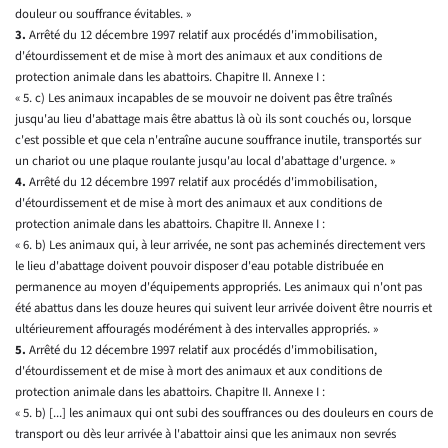
douleur ou souffrance évitables. »
3.
Arrêté du 12 décembre 1997 relatif aux procédés d'immobilisation,
d'étourdissement et de mise à mort des animaux et aux conditions de
protection animale dans les abattoirs. Chapitre II. Annexe I :
« 5. c) Les animaux incapables de se mouvoir ne doivent pas être traînés
jusqu'au lieu d'abattage mais être abattus là où ils sont couchés ou, lorsque
c'est possible et que cela n'entraîne aucune souffrance inutile, transportés sur
un chariot ou une plaque roulante jusqu'au local d'abattage d'urgence. »
4.
Arrêté du 12 décembre 1997 relatif aux procédés d'immobilisation,
d'étourdissement et de mise à mort des animaux et aux conditions de
protection animale dans les abattoirs. Chapitre II. Annexe I :
« 6. b) Les animaux qui, à leur arrivée, ne sont pas acheminés directement vers
le lieu d'abattage doivent pouvoir disposer d'eau potable distribuée en
permanence au moyen d'équipements appropriés. Les animaux qui n'ont pas
été abattus dans les douze heures qui suivent leur arrivée doivent être nourris et
ultérieurement affouragés modérément à des intervalles appropriés. »
5.
Arrêté du 12 décembre 1997 relatif aux procédés d'immobilisation,
d'étourdissement et de mise à mort des animaux et aux conditions de
protection animale dans les abattoirs. Chapitre II. Annexe I :
« 5. b) [...] les animaux qui ont subi des souffrances ou des douleurs en cours de
transport ou dès leur arrivée à l'abattoir ainsi que les animaux non sevrés