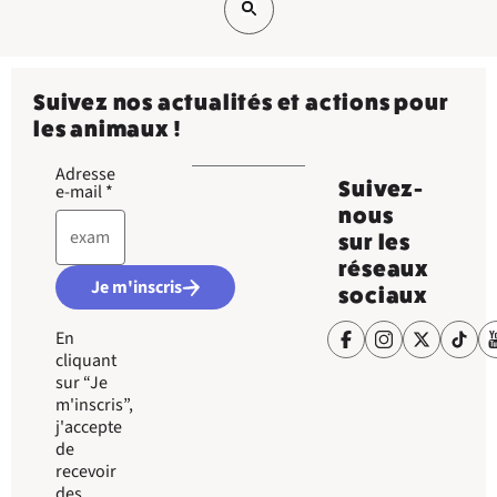
Suivez nos actualités et actions pour
les animaux !
Adresse
Suivez-
e-mail
*
nous
sur les
réseaux
Je m'inscris
sociaux
En
cliquant
sur “Je
m'inscris”,
j'accepte
de
recevoir
des