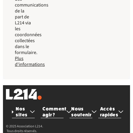
communications
de la
part de
L214 via
les
coordonnées
collectées
dans le
formulaire.
Plus
d'informations
Nos
Comment
Nous
Accès
sites
agir ?
soutenir
rapides
© 2025 Association L214.
Tous droits réservés.