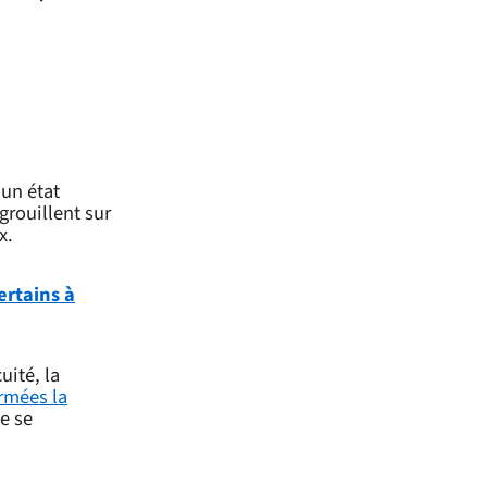
 un état
grouillent sur
x.
ertains à
uité, la
rmées la
e se