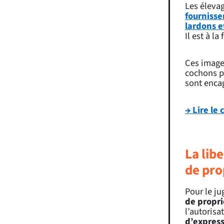
Les éleva
fournisse
lardons e
Il est à l
Ces images
cochons pa
sont encag
→ Lire le
La lib
de pro
Pour le ju
de propr
l’autorisa
d’express