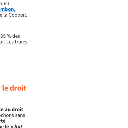
hons)
jambon,
e la Cooperl.
: 95 % des
ur. Les truies
 le droit
te au droit
cochons sans
rté
que
le
« but