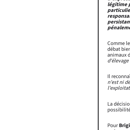
légitime 
particuli
responsab
persistan
pénaleme
Comme le s
débat bien
animaux 
d'élevage 
Il reconna
n'est ni d
l'exploita
La décisio
possibilit
Pour
Brig