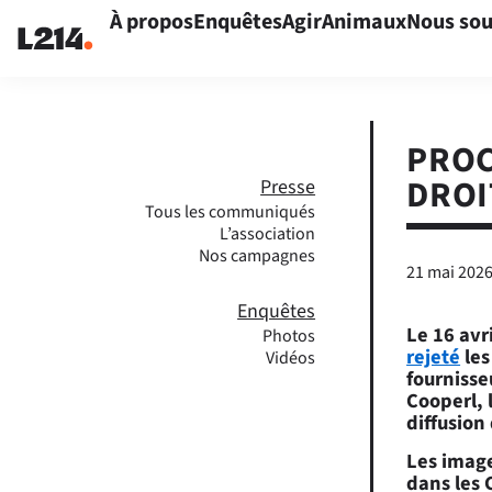
À propos
Enquêtes
Agir
Animaux
Nous sou
PROC
DROI
Presse
Tous les communiqués
L’association
Nos campagnes
21 mai 202
Enquêtes
Le 16 avr
Photos
rejeté
les
Vidéos
fournisse
Cooperl, 
diffusion
Les image
dans les 