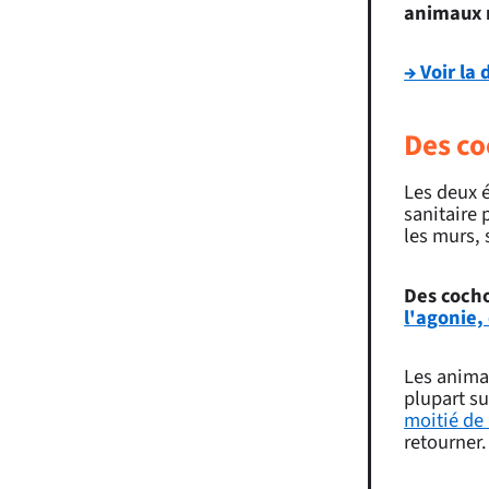
animaux 
→ Voir la
Des co
Les deux 
sanitaire
les murs, 
Des coch
l'agonie,
Les animau
plupart su
moitié de 
retourner.