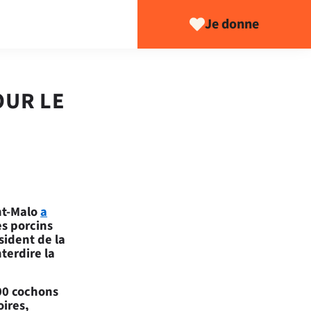
Je donne
OUR LE
int-Malo
a
s porcins
sident de la
nterdire la
00 cochons
oires,