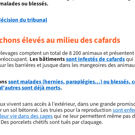
malades ou blessés.
 décision du tribunal
chons élevés au milieu des cafards
élevages comptent un total de 8 200 animaux et présentent
 préoccupant.
Les bâtiments
sont infestés de cafards
qui 
sur les barrières et jusque dans les mangeoires des animau
ons
sont malades (hernies, paraplégies...) ou blessés, c
 d'autres sont déjà morts
.
x vivent sans accès à l’extérieur, dans une grande promisc
r un sol bétonné. Les truies pour la reproduction
sont enfe
leur vie dans des cages
qui ne leur permettent même pas d
 Des porcelets chétifs sont tués par claquage.