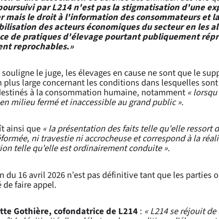
poursuivi par L214 n'est pas la stigmatisation d'une ex
er mais le droit à l'information des consommateurs et l
ilisation des acteurs économiques du secteur en les ale
ce de pratiques d'élevage pourtant publiquement rép
nt reprochables.
»
ouligne le juge, les élevages en cause ne sont que le sup
 plus large concernant les conditions dans lesquelles sont
destinés à la consommation humaine, notamment
« lorsqu'
en milieu fermé et inaccessible au grand public »
.
ît ainsi que
« la présentation des faits telle qu'elle ressort 
éformée, ni travestie ni accrocheuse et correspond à la réal
tion telle qu'elle est ordinairement conduite »
.
n du 16 avril 2026 n’est pas définitive tant que les parties o
é de faire appel.
itte Gothière, cofondatrice de L214
:
« L214 se réjouit de