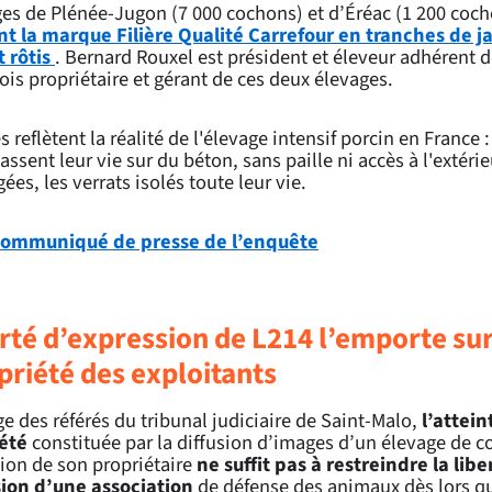
ges de Plénée-Jugon (7 000 cochons) et d’Éréac (1 200 coc
nt la marque Filière Qualité Carrefour en tranches de 
t rôtis
. Bernard Rouxel est président et éleveur adhérent d
a fois propriétaire et gérant de ces deux élevages.
 reflètent la réalité de l'élevage intensif porcin en France 
ssent leur vie sur du béton, sans paille ni accès à l'extérie
ées, les verrats isolés toute leur vie.
 communiqué de presse de l’enquête
erté d’expression de L214 l’emporte sur
priété des exploitants
ge des référés du tribunal judiciaire de Saint-Malo,
l’attein
iété
constituée par la diffusion d’images d’un élevage de 
tion de son propriétaire
ne suffit pas à restreindre la libe
ion d’une association
de défense des animaux dès lors 