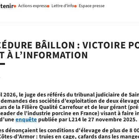
tenir
Actions express
Lettre d'info
Espace presse
ÉDURE BÂILLON : VICTOIRE P
T À L’INFORMATION
6
il 2026, le juge des référés du tribunal judiciaire de Sa
 demandes des sociétés d’exploitation de deux élevage
urs de la Filière Qualité Carrefour et de leur gérant (pré
leader de l’industrie porcine en France) visant à faire i
 d’une
enquête
publiée par L214 le 27 novembre 2025.
s dénonçaient les conditions d'élevage de plus de 8 0
Côtes-d'Armor : truies en cage, cafards dans les mange