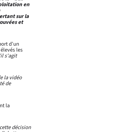
ploitation en
a
rtant sur la
rouvées et
port d’un
 élevés les
il s'agit
de la vidéo
ité de
nt la
 cette décision