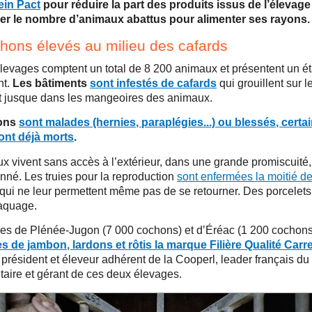
ein Pact
pour réduire la part des produits issus de l’élevage 
ser le nombre d’animaux abattus pour alimenter ses rayons.
hons élevés au milieu des cafards
levages comptent un total de 8 200 animaux et présentent un éta
nt.
Les bâtiments
sont infestés de cafards
qui grouillent sur l
et jusque dans les mangeoires des animaux.
ons
sont malades (hernies, paraplégies...) ou blessés, certai
ont déjà morts
.
 vivent sans accès à l’extérieur, dans une grande promiscuité, 
nné. Les truies pour la reproduction
sont enfermées la moitié de
qui ne leur permettent même pas de se retourner. Des porcelets 
laquage.
es de Plénée-Jugon (7 000 cochons) et d’Éréac (1 200 cochons
s de jambon, lardons et rôtis la marque Filière Qualité Carr
président et éleveur adhérent de la Cooperl, leader français du po
étaire et gérant de ces deux élevages.