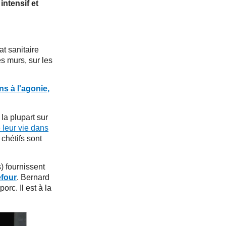
intensif et
t sanitaire
es murs, sur les
ns à l'agonie,
la plupart sur
 leur vie dans
chétifs sont
) fournissent
efour
. Bernard
rc. Il est à la