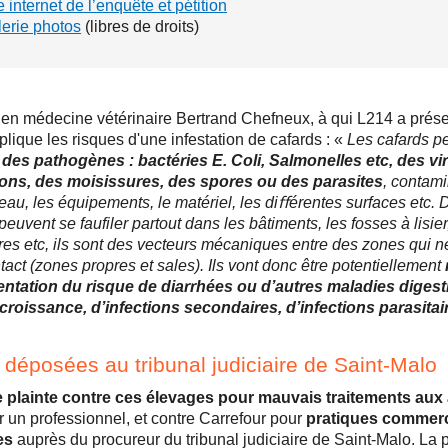
e internet de l’enquête et pétition
erie photos
(libres de droits)
 en médecine vétérinaire Bertrand Chefneux, à qui L214 a prése
lique les risques d'une infestation de cafards : «
Les cafards p
r
des pathogènes : bactéries E. Coli, Salmonelles etc, des vi
ns, des moisissures, des spores ou des parasites
, contami
’eau, les équipements, le matériel, les diﬀérentes surfaces etc. 
euvent se faufiler partout dans les bâtiments, les fosses à lisier
ures etc, ils sont des vecteurs mécaniques entre des zones qui n
tact (zones propres et sales). Ils vont donc être potentiellement
ntation du risque de diarrhées ou d’autres maladies digest
croissance, d’infections secondaires, d’infections parasitair
 déposées au tribunal judiciaire de Saint-Malo
e plainte contre ces élevages pour mauvais traitements au
 un professionnel, et contre Carrefour pour
pratiques commerc
es
auprès du procureur du tribunal judiciaire de Saint-Malo. La p