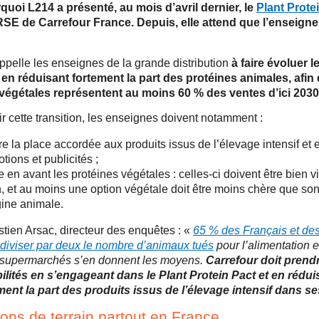
quoi L214 a présenté, au mois d’avril dernier, le
Plant Prote
RSE de Carrefour France. Depuis, elle attend que l’enseigne
ppelle les enseignes de la grande distribution
à faire évoluer 
 en réduisant fortement la part des protéines animales, afin
végétales représentent au moins 60 % des ventes d’ici 2030
r cette transition, les enseignes doivent notamment :
re la place accordée aux produits issus de l’élevage intensif et e
tions et publicités ;
e en avant les protéines végétales : celles-ci doivent être bien v
, et au moins une option végétale doit être moins chère que so
gine animale.
tien Arsac, directeur des enquêtes : «
65 % des Français et de
 diviser par deux le nombre d’animaux tués
pour l’alimentation e
 supermarchés s’en donnent les moyens.
Carrefour doit prend
lités en s’engageant dans le Plant Protein Pact et en rédui
ent la part des produits issus de l’élevage intensif dans s
ons de terrain partout en France