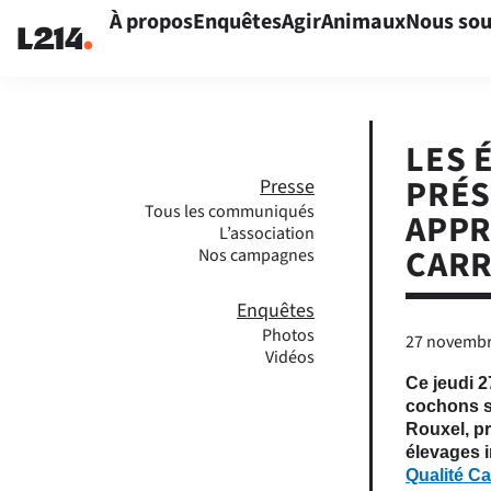
À propos
Enquêtes
Agir
Animaux
Nous sou
LES 
PRÉS
Presse
Tous les communiqués
APPR
L’association
CAR
Nos campagnes
Enquêtes
Photos
27 novembr
Vidéos
Ce jeudi 
cochons s
Rouxel, pr
élevages i
Qualité Ca