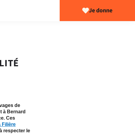
Je donne
LITÉ
evages de
t à Bernard
ce. Ces
 Filière
à respecter le