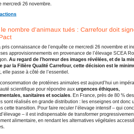
e mercredi 26 novembre.
ractions
le nombre d’animaux tués : Carrefour doit signe
 Pact
a pris connaissance de l'enquête ce mercredi 26 novembre et in
 ses approvisionnements en provenance de l’élevage SCEA Ro
gon.
Au regard de l’horreur des images révélées, et de la mi
e par la Filière Qualité Carrefour, cette décision est le mini
elle passe à côté de l’essentiel.
 consommation de protéines animales est aujourd’hui un impérat
uté scientifique pour répondre aux
urgences éthiques,
entales, sanitaires et sociales
. En France, près de 80 % des
s sont réalisés en grande distribution : les enseignes ont donc 
s cette transition. Pour faire reculer l’élevage intensif – qui con
 d’élevage – il est indispensable de transformer progressivemen
ment alimentaire, en rendant les alternatives végétales accessib
es.