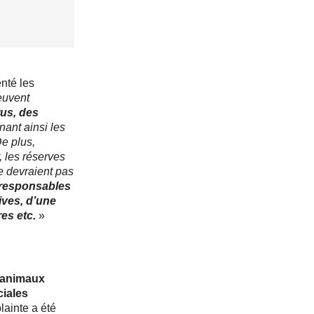
nté les
euvent
rus, des
nant ainsi les
De plus,
, les réserves
e devraient pas
responsables
ives, d’une
es etc.
»
x animaux
iales
lainte a été