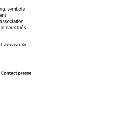
ong, symbole
ant
’association
animaux tués
nt d’éleveurs de
 Contact presse