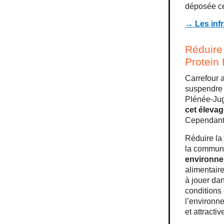
déposée c
→ Les inf
Réduire 
Protein
Carrefour 
suspendre
Plénée-Ju
cet élevag
Cependant, 
Réduire la
la communa
environnem
alimentaire
à jouer dan
conditions
l’environne
et attractiv