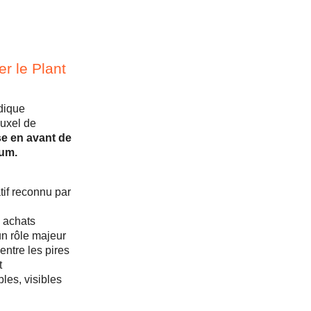
r le Plant
dique
uxel de
se en avant de
mum.
if reconnu par
 achats
un rôle majeur
centre les pires
t
les, visibles