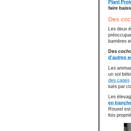
Plant Prot
faire bais
Des coc
Les deux é
préoccupa
barrières 
Des coch
d'autres s
Les animaux
un sol béto
des cages
tués par c
Les élevag
en tranche
Rouxel est 
fois propri