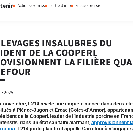
tenir
Actions express
Lettre d'info
Espace presse
ÉLEVAGES INSALUBRES DU
IDENT DE LA COOPERL
OVISIONNENT LA FILIÈRE QUA
REFOUR
e 2025
27 novembre, L214 révèle une enquête menée dans deux él
itués à Plénée-Jugon et Éréac (Côtes-d’Armor), appartenan
ésident de la Cooperl, leader de l’industrie porcine en Fran
ntensifs, dans un état sanitaire alarmant,
approvisionnent la
rrefour
. L214 porte plainte et appelle Carrefour à s’engager 