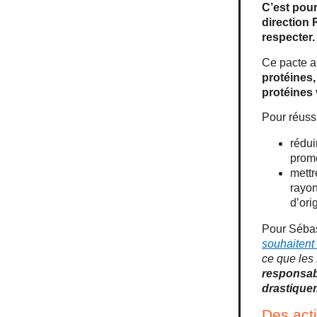
C’est pour
direction 
respecter.
Ce pacte a
protéines,
protéines 
Pour réussi
rédui
promo
mettr
rayon
d’ori
Pour Sébas
souhaitent
ce que les
responsabi
drastiquem
Des acti