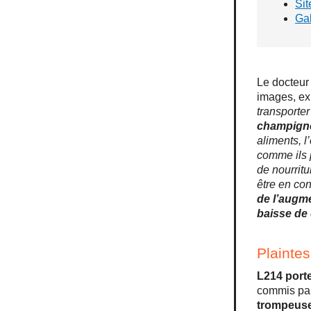
Sit
Gal
Le docteur
images, exp
transporte
champigno
aliments, l
comme ils p
de nourrit
être en con
de l’augme
baisse de 
Plaintes
L214 port
commis par
trompeus