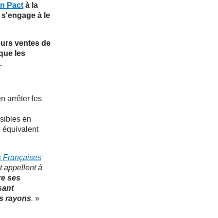
in Pact
à la
 s'engage à le
leurs ventes de
 que les
.
n arrêter les
isibles en
n équivalent
s Françaises
t appellent à
re ses
sant
es rayons
.
»